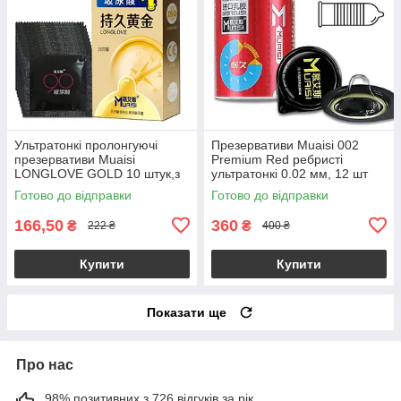
Ультратонкі пролонгуючі
Презервативи Muaisi 002
презервативи Muaisi
Premium Red ребристі
LONGLOVE GOLD 10 штук,з
ультратонкі 0.02 мм, 12 шт
додатковою змазкою
Готово до відправки
Готово до відправки
166,50
360
₴
₴
222 ₴
400 ₴
Купити
Купити
Показати ще
Про нас
98% позитивних з 726 відгуків за рік