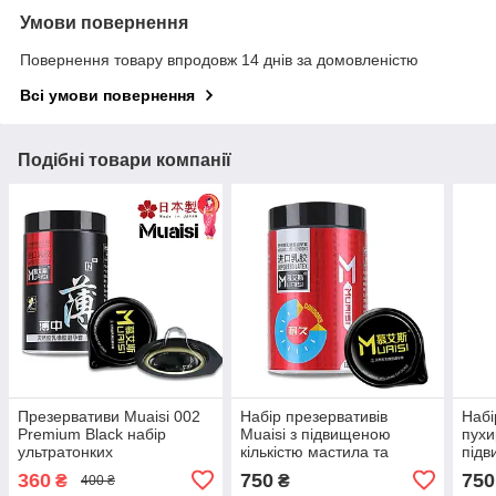
Умови повернення
Повернення товару впродовж 14 днів за домовленістю
Всі умови повернення
Подібні товари компанії
Презервативи Muaisi 002
Набір презервативів
Набі
Premium Black набір
Muaisi з підвищеною
пухи
ультратонких
кількістю мастила та
підв
презервативів з
реберцями 0.02 мм (в
маст
360
750
750
₴
₴
400 ₴
підвищеною кількістю
упаковці 12 шт.)
уп,1