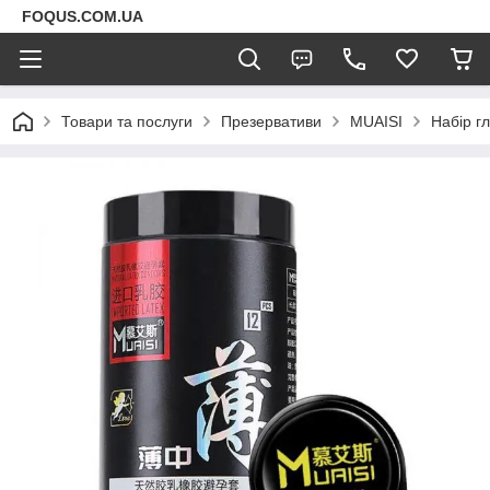
FOQUS.COM.UA
Товари та послуги
Презервативи
MUAISI
Набір гл