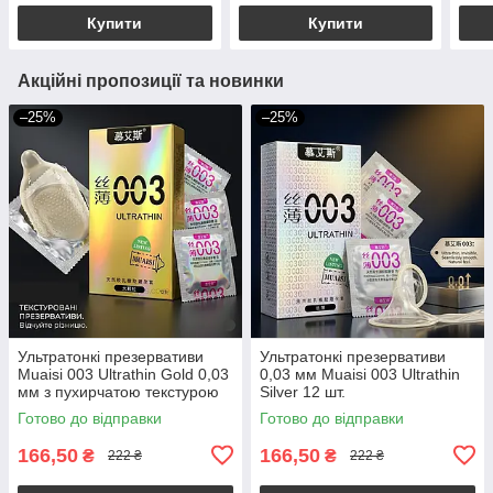
змазки 0.02 мм, 12 шт
Купити
Купити
Акційні пропозиції та новинки
–25%
–25%
Ультратонкі презервативи
Ультратонкі презервативи
Muaisi 003 Ultrathin Gold 0,03
0,03 мм Muaisi 003 Ultrathin
мм з пухирчатою текстурою
Silver 12 шт.
12 шт
Готово до відправки
Готово до відправки
166,50
166,50
₴
₴
222 ₴
222 ₴