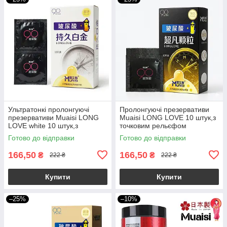
Ультратонкі пролонгуючі
Пролонгуючі презервативи
презервативи Muaisi LONG
Muaisi LONG LOVE 10 штук,з
LOVE white 10 штук,з
точковим рельєфом
гіулороновою кислотою
Готово до відправки
Готово до відправки
166,50
166,50
₴
₴
222 ₴
222 ₴
Купити
Купити
–25%
–10%