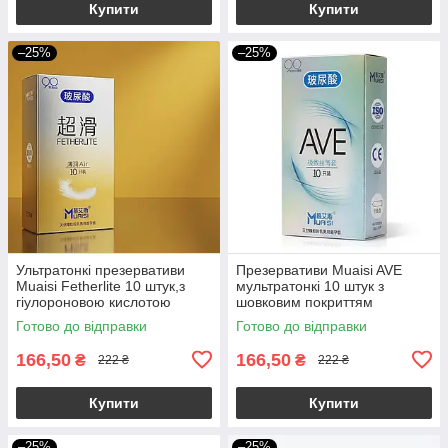
Купити
Купити
–25%
–25%
Ультратонкі презервативи
Презервативи Muaisi AVE
Muaisi Fetherlite 10 штук,з
мультратонкі 10 штук з
гіулороновою кислотою
шовковим покриттям
Готово до відправки
Готово до відправки
166,50
166,50
₴
₴
222 ₴
222 ₴
Купити
Купити
–25%
–25%