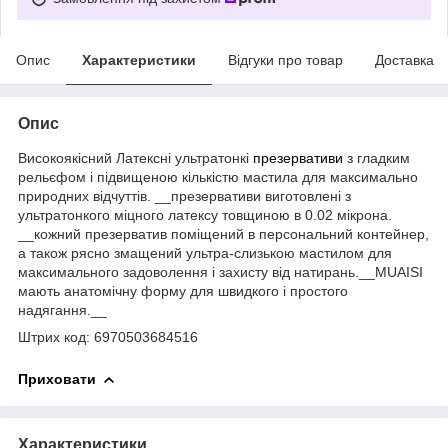
Опис
Характеристики
Відгуки про товар
Доставка
Опис
Високоякісний Латексні ультратонкі
презервативи
з гладким
рельєфом і підвищеною кількістю мастила для максимально
природних відчуттів. __презервативи виготовлені з
ультратонкого міцного латексу товщиною в 0.02 мікрона.
__кожний презерватив поміщений в персональний контейнер,
а також рясно змащений ультра-слизькою мастилом для
максимального задоволення і захисту від натирань.__MUAISI
мають анатомічну форму для швидкого і простого
надягання.__
Штрих код: 6970503684516
Приховати
Характеристики