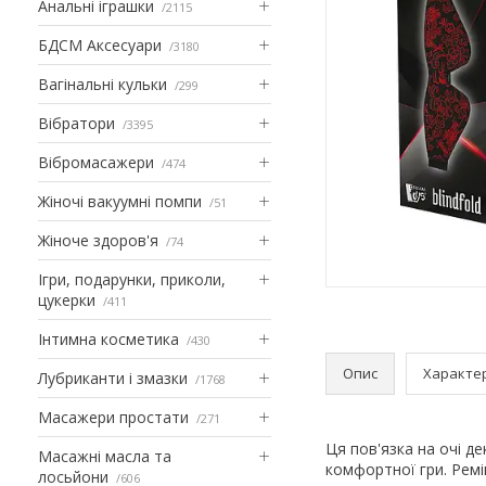
Анальні іграшки
2115
БДСМ Аксесуари
3180
Вагінальні кульки
299
Вібратори
3395
Вібромасажери
474
Жіночі вакуумні помпи
51
Жіноче здоров'я
74
Ігри, подарунки, приколи,
цукерки
411
Інтимна косметика
430
Опис
Характе
Лубриканти і змазки
1768
Масажери простати
271
Ця пов'язка на очі д
Масажні масла та
комфортної гри. Ремі
лосьйони
606