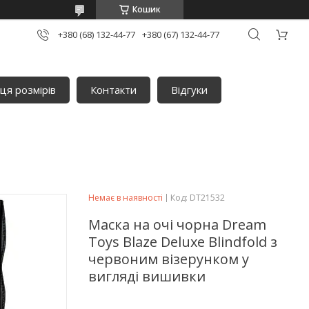
Кошик
+380 (68) 132-44-77
+380 (67) 132-44-77
ця розмірів
Контакти
Відгуки
Немає в наявності
Код:
DT21532
Маска на очі чорна Dream
Тoys Blaze Deluxe Blindfold з
червоним візерунком у
вигляді вишивки