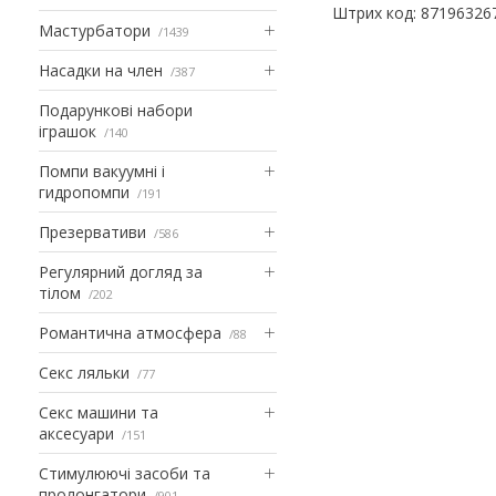
Штрих код: 87196326
Мастурбатори
1439
Насадки на член
387
Подарункові набори
іграшок
140
Помпи вакуумні і
гидропомпи
191
Презервативи
586
Регулярний догляд за
тілом
202
Романтична атмосфера
88
Секс ляльки
77
Секс машини та
аксесуари
151
Стимулюючі засоби та
пролонгатори
901