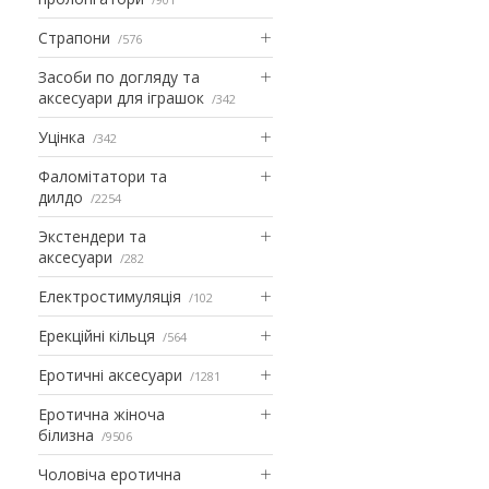
Страпони
576
Засоби по догляду та
аксесуари для іграшок
342
Уцінка
342
Фаломітатори та
дилдо
2254
Экстендери та
аксесуари
282
Електростимуляція
102
Ерекційні кільця
564
Еротичні аксесуари
1281
Еротична жіноча
білизна
9506
Чоловіча еротична