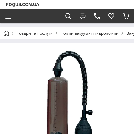
FOQUS.COM.UA
Товари та послуги
Помпи вакуумні і гидропомпи
Вак