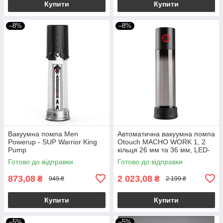
Купити
Купити
–8%
–8%
Вакуумна помпа Men
Автоматична вакуумна помпа
Powerup - SUP Warrior King
Otouch MACHO WORK 1, 2
Pump
кільця 26 мм та 36 мм, LED-
індикатор, до 20 см
Готово до відправки
Готово до відправки
873,08
2 023,08
₴
₴
949 ₴
2 199 ₴
Купити
Купити
–5%
–5%