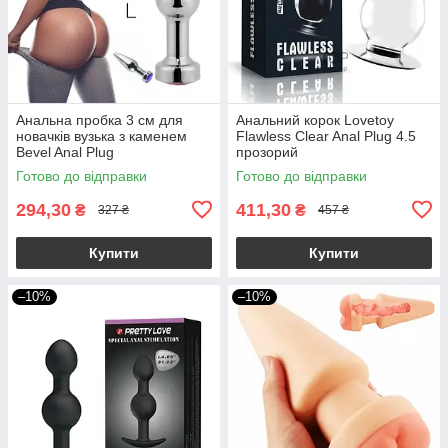
Анальна пробка 3 см для
Анальний корок Lovetoy
новачків вузька з каменем
Flawless Clear Anal Plug 4.5
Bevel Anal Plug
прозорий
Готово до відправки
Готово до відправки
294,30
411,30
₴
₴
327 ₴
457 ₴
Купити
Купити
–10%
–10%