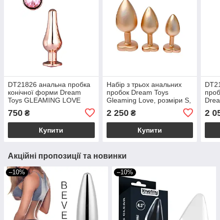
DT21826 анальна пробка
Набір з трьох анальних
DT21
конічної форми Dream
пробок Dream Toys
проб
Toys GLEAMING LOVE
Gleaming Love, розміри S,
Dre
ROSE GOLD PLEASURE
M, L, перламутрово-золоті
LOV
750
2 250
2 0
₴
₴
PLUG S
SIL
Купити
Купити
Акційні пропозиції та новинки
–10%
–10%