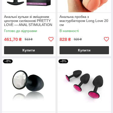
Анальні кульки зі зміщеним
Анальна пробка з
центром силіконові PRETTY
мастурбатором Long Love 20
LOVE — ANAL STIMULATION
см
2,5-3,0 см якір
Готово до відправки
В наявності
461,70
828
₴
₴
513 ₴
920 ₴
Купити
Купити
–8%
–8%