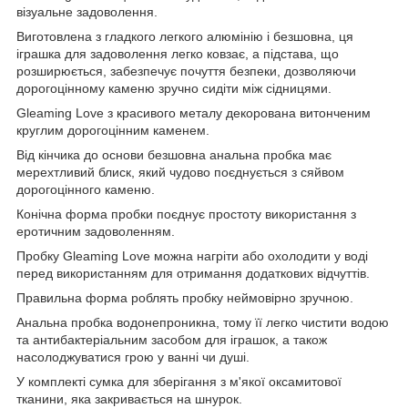
візуальне задоволення.
Виготовлена з гладкого легкого алюмінію і безшовна, ця
іграшка для задоволення легко ковзає, а підстава, що
розширюється, забезпечує почуття безпеки, дозволяючи
дорогоцінному каменю зручно сидіти між сідницями.
Gleaming Love з красивого металу декорована витонченим
круглим дорогоцінним каменем.
Від кінчика до основи безшовна анальна пробка має
мерехтливий блиск, який чудово поєднується з сяйвом
дорогоцінного каменю.
Конічна форма пробки поєднує простоту використання з
еротичним задоволенням.
Пробку Gleaming Love можна нагріти або охолодити у воді
перед використанням для отримання додаткових відчуттів.
Правильна форма роблять пробку неймовірно зручною.
Анальна пробка водонепроникна, тому її легко чистити водою
та антибактеріальним засобом для іграшок, а також
насолоджуватися грою у ванні чи душі.
У комплекті сумка для зберігання з м'якої оксамитової
тканини, яка закривається на шнурок.