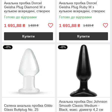
Анальна пробка Dorcel
Анальна пробка Dorcel
Geisha Plug Diamond M з
Geisha Plug Ruby M з
кулькою всередині, створює
кулькою всередині, створює
вібрації, макс. діам. 3,2см
вібрації, макс. діаметр 3,2см
Готово до відправки
Готово до відправки
1 691,88
1 691,88
₴
₴
1 839 ₴
1 839 ₴
Купити
Купити
–8%
–8%
Анальна пробка Doc Johnson
Скляна анальна пробка Gildo
Smooth Classic Medium -
Glass Buttplug No. 25
Black, макс. діаметр 4,2 см