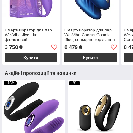
Смарт-вібратор для пар
Смарт-вібратор для пар
Смар
We-Vibe Jive Lite,
We-Vibe Chorus Cosmic
We-V
фіолетовий
Blue, сенсорне керування
Cora
вібраціями стисненням
вібр
3 750
8 479
8 4
₴
₴
пульта
пуль
Купити
Купити
Акційні пропозиції та новинки
–15%
–8%