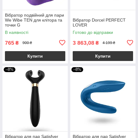
Вібратор подвійний для пари
We Wibe TEN для клітора та
Вібратор Dorcel PERFECT
точки G
LOVER
В наявності
Готово до відправки
765
3 863,08
₴
₴
900 ₴
4 199 ₴
Купити
Купити
–8%
–8%
Вібратор для пар Satisfyer
Вібратор для пар Satisfyer