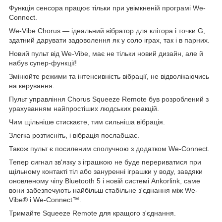
Функція сенсора працює тільки при увімкненій програмі We-
Connect.
We-Vibe Chorus — ідеальний вібратор для клітора і точки G,
здатний дарувати задоволення як у соло іграх, так і в парних.
Новий пульт від We-Vibe, має не тільки новий дизайн, але й
набув супер-функції!
Змінюйте режими та інтенсивність вібрації, не відволікаючись
на керування.
Пульт управління Chorus Squeeze Remote був розроблений з
урахуванням найпростіших людських реакцій.
Чим щільніше стискаєте, тим сильніша вібрація.
Злегка розтисніть, і вібрація послабшає.
Також пульт є посиленим сполучною з додатком We-Connect.
Тепер сигнал зв'язку з іграшкою не буде перериватися при
щільному контакті тіл або зануренні іграшки у воду, завдяки
оновленому чіпу Bluetooth 5 і новій системі Ankorlink, саме
вони забезпечують найбільш стабільне з'єднання між We-
Vibe® і We-Connect™.
Тримайте Squeeze Remote для кращого з'єднання.