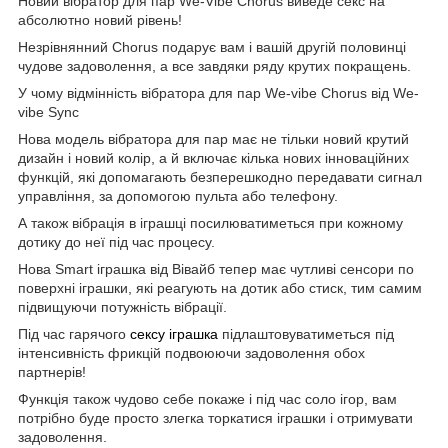
Новий вібратор для пар We-Vibe Chorus виведе секс на
абсолютно новий рівень!
Незрівнянний Chorus подарує вам і вашій другій половинці
чудове задоволення, а все завдяки ряду крутих покращень.
У чому відмінність вібратора для пар We-vibe Chorus від We-
vibe Sync
Нова модель вібратора для пар має не тільки новий крутий
дизайн і новий колір, а й включає кілька нових інноваційних
функцій, які допомагають безперешкодно передавати сигнал
управління, за допомогою пульта або телефону.
А також вібрація в іграшці посилюватиметься при кожному
дотику до неї під час процесу.
Нова Smart іграшка від Вівайб тепер має чутливі сенсори по
поверхні іграшки, які реагують на дотик або стиск, тим самим
підвищуючи потужність вібрації.
Під час гарячого
сексу іграшка
підлаштовуватиметься під
інтенсивність фрикцій подвоюючи задоволення обох
партнерів!
Функція також чудово себе покаже і під час соло ігор, вам
потрібно буде просто злегка торкатися іграшки і отримувати
задоволення.