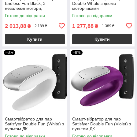
Endless Fun Black, 3
Double Whale з двома
незалежні мотори,
моторчиками
багатофункціональний
Готово до відправки
Готово до відправки
2 013,88
1 277,88
₴
₴
2 189 ₴
1 389 ₴
Купити
Купити
–8%
–8%
Смартвібратор для пар
Смарт-вібратор для пар
Satisfyer Double Fun (White) з
Satisfyer Double Fun (Violet) з
пультом ДК
пультом ДК
Готово до відправки
Готово до відправки