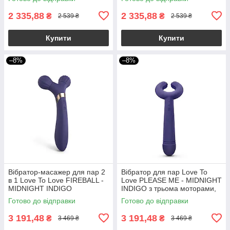
2 335,88
2 335,88
₴
₴
2 539 ₴
2 539 ₴
Купити
Купити
–8%
–8%
Вібратор-масажер для пар 2
Вібратор для пар Love To
в 1 Love To Love FIREBALL -
Love PLEASE ME - MIDNIGHT
MIDNIGHT INDIGO
INDIGO з трьома моторами,
гнучкий
Готово до відправки
Готово до відправки
3 191,48
3 191,48
₴
₴
3 469 ₴
3 469 ₴