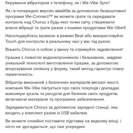
Керування вібратором з телефону, як і We-Vibe Sync!
Як і в попередніх версіях вівайбів за допомогою безкоштовної
програми We-Connect™ ви можете грати та передавати
контроль над Chorus з будь-якої точки світу, створювати
власні вібрації та грати разом з іншими продуктами We-Vibe®.
Насолоджуйтесь музикою в режимі Beat або використовуйте
Touch для контролю в реальному часі у вас під рукою.
Візьміть Chorus із собою у ванну та отримуйте задоволення!
Іграшка є повністю водонепроникною і безшовною, завдяки
унікальній технології виготовлення іграшки, за допомогою
впорскування силікону у форму, такий метод гарантує повну
герметичність.
Вібратор виконаний з безпечних матеріалів високої якості,
компанія We-Vibe піклується про своїх покупців і докладає
максимум зусиль та ресурсів для безпеки своїх продуктів,
включаючи матеріали та програмне забезпечення.
Заряджається Chorus за допомогою зарядної станції, яка
входить у комплект разом із USB кабелем.
Ви можете спокійно поставити підставку на видному місці, і
ніхто не здогадається, що там усередині.