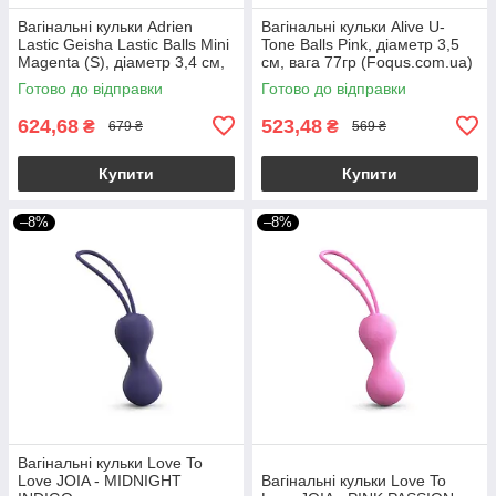
Вагінальні кульки Adrien
Вагінальні кульки Alive U-
Lastic Geisha Lastic Balls Mini
Tone Balls Pink, діаметр 3,5
Magenta (S), діаметр 3,4 см,
см, вага 77гр (Foqus.com.ua)
вага 85 г
Готово до відправки
Готово до відправки
624,68
523,48
₴
₴
679 ₴
569 ₴
Купити
Купити
–8%
–8%
Вагінальні кульки Love To
Love JOIA - MIDNIGHT
Вагінальні кульки Love To