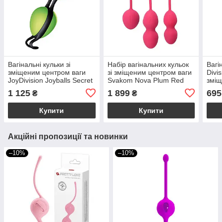
Вагінальні кульки зі
Набір вагінальних кульок
Вагі
зміщеним центром ваги
зі зміщеним центром ваги
Divis
JoyDivision Joyballs Secret
Svakom Nova Plum Red
зміщ
зелено-чорні
рож
1 125
1 899
695
₴
₴
Купити
Купити
Акційні пропозиції та новинки
–10%
–10%