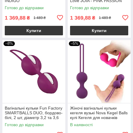
INDIGO
Love JOIA - PINK PASSION
Готово до відправки
Готово до відправки
1 369,88
1 369,88
₴
₴
1 489 ₴
1 489 ₴
Купити
Купити
–8%
–5%
Вагінальні кульки Fun Factory
Жіночі вагінальні кульки
SMARTBALLS DUO, бордово-
кегеля вузькі Nova Kegel Balls
білі, 2 шт, діаметр 3,2 та 3,6
кулі Кегеля для новачків
см
Готово до відправки
В наявності