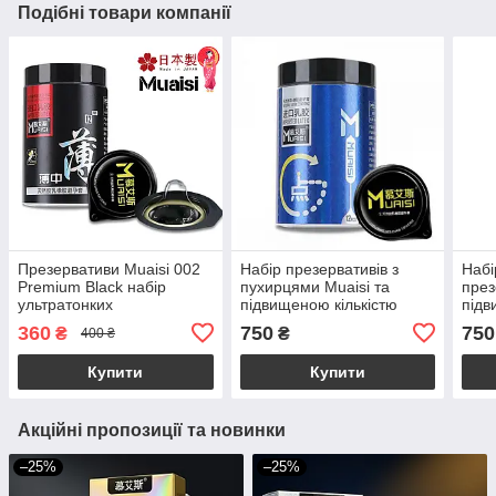
Подібні товари компанії
Презервативи Muaisi 002
Набір презервативів з
Набі
Premium Black набір
пухирцями Muaisi та
през
ультратонких
підвищеною кількістю
підв
презервативів з
мастила, 0.02 мм (ціна за
маст
360
750
750
₴
₴
400 ₴
підвищеною кількістю
уп,12 шт)
упак
змазки 0.02 мм, 12 шт
Купити
Купити
Акційні пропозиції та новинки
–25%
–25%