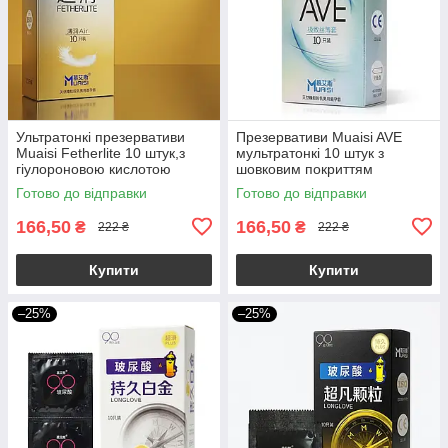
Ультратонкі презервативи
Презервативи Muaisi AVE
Muaisi Fetherlite 10 штук,з
мультратонкі 10 штук з
гіулороновою кислотою
шовковим покриттям
Готово до відправки
Готово до відправки
166,50
166,50
₴
₴
222 ₴
222 ₴
Купити
Купити
–25%
–25%