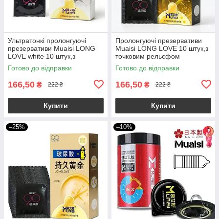
Ультратонкі пролонгуючі
Пролонгуючі презервативи
презервативи Muaisi LONG
Muaisi LONG LOVE 10 штук,з
LOVE white 10 штук,з
точковим рельєфом
гіулороновою кислотою
Готово до відправки
Готово до відправки
166,50
166,50
₴
₴
222 ₴
222 ₴
Купити
Купити
–25%
–10%