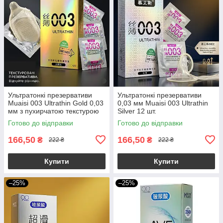
Ультратонкі презервативи
Ультратонкі презервативи
Muaisi 003 Ultrathin Gold 0,03
0,03 мм Muaisi 003 Ultrathin
мм з пухирчатою текстурою
Silver 12 шт.
12 шт
Готово до відправки
Готово до відправки
166,50
166,50
₴
₴
222 ₴
222 ₴
Купити
Купити
–25%
–25%