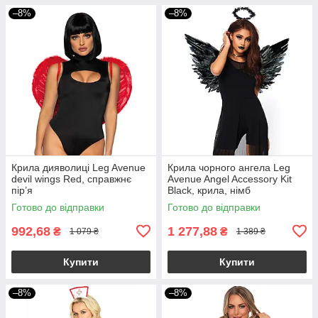
–8%
–8%
Крила дияволиці Leg Avenue
Крила чорного ангела Leg
devil wings Red, справжнє
Avenue Angel Accessory Kit
пір’я
Black, крила, німб
Готово до відправки
Готово до відправки
992,68
1 277,88
₴
₴
1 079 ₴
1 389 ₴
Купити
Купити
–8%
–8%