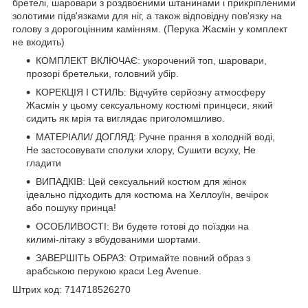
бретелі, шаровари з роздвоєними штанинами і прикріпленими
золотими підв'язками для ніг, а також відповідну пов'язку на
голову з дорогоцінним камінням. (Перука Жасмін у комплект
не входить)
КОМПЛЕКТ ВКЛЮЧАЄ: укорочений топ, шаровари,
прозорі бретельки, головний убір.
КОРЕКЦІЯ І СТИЛЬ: Відчуйте серйозну атмосферу
Жасмін у цьому сексуальному костюмі принцеси, який
сидить як мрія та виглядає приголомшливо.
МАТЕРІАЛИ/ ДОГЛЯД: Ручне прання в холодній воді,
Не застосовувати сполуки хлору, Сушити всуху, Не
гладити
ВИПАДКІВ: Цей сексуальний костюм для жінок
ідеально підходить для костюма на Хеллоуїн, вечірок
або пошуку принца!
ОСОБЛИВОСТІ: Ви будете готові до поїздки на
килимі-літаку з вбудованими шортами.
ЗАВЕРШІТЬ ОБРАЗ: Отримайте повний образ з
арабською перукою краси Leg Avenue.
Штрих код: 714718526270