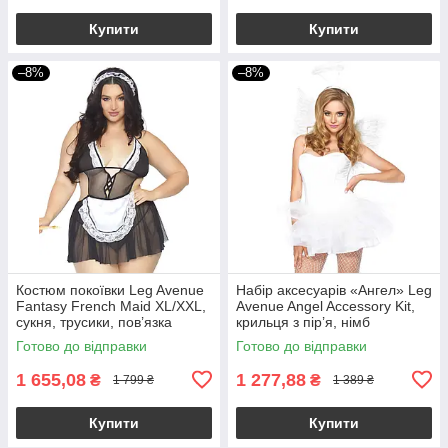
Купити
Купити
–8%
–8%
Костюм покоївки Leg Avenue
Набір аксесуарів «Ангел» Leg
Fantasy French Maid XL/XXL,
Avenue Angel Accessory Kit,
сукня, трусики, пов’язка
крильця з пір’я, німб
Готово до відправки
Готово до відправки
1 655,08
1 277,88
₴
₴
1 799 ₴
1 389 ₴
Купити
Купити