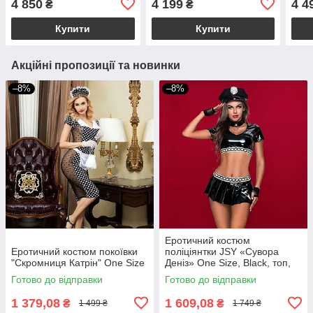
4 850
4 199
4 4
₴
₴
Купити
Купити
Акційні пропозиції та новинки
–8%
–8%
Еротичний костюм
Еротичний костюм покоївки
поліціянтки JSY «Сувора
"Скромниця Катрін" One Size
Деніз» One Size, Black, топ,
спідниця, рукавички, кашкет
Готово до відправки
Готово до відправки
1 379,08
1 609,08
₴
₴
1 499 ₴
1 749 ₴