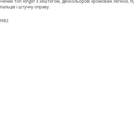
чений топ Ringer з хештегом, двокольорові хромовані легінси, п
пальців і штучну оправу.
9982