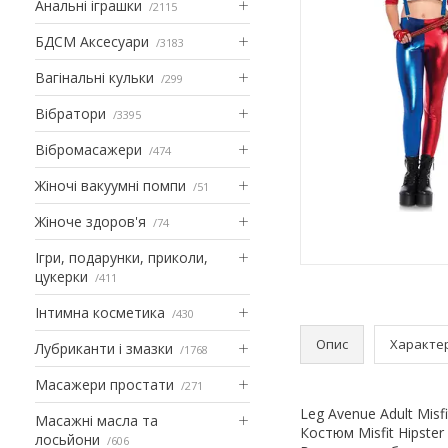
Анальні іграшки
2115
БДСМ Аксесуари
3183
Вагінальні кульки
299
Вібратори
3395
Вібромасажери
474
Жіночі вакуумні помпи
51
Жіноче здоров'я
74
Ігри, подарунки, приколи,
цукерки
411
Інтимна косметика
430
Опис
Характе
Лубриканти і змазки
1768
Масажери простати
271
Leg Avenue Adult Misfi
Масажні масла та
Костюм Misfit Hipster
лосьйони
606