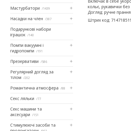
Включає в себе укоро
кольє, рукавички без 
Мастурбатори
1439
Догляд: ручне прання
Насадки на член
387
Штрих код: 71471851
Подарункові набори
іграшок
140
Помпи вакуумні і
гидропомпи
191
Презервативи
586
Регулярний догляд за
тілом
202
Романтична атмосфера
88
Секс ляльки
77
Секс машини та
аксесуари
151
Стимулюючі засоби та
пролонгатори
902