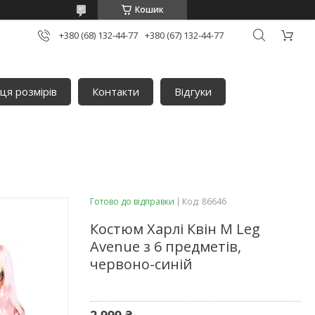
Кошик
+380 (68) 132-44-77
+380 (67) 132-44-77
ця розмірів
Контакти
Відгуки
Готово до відправки
Код:
86646
Костюм Харлі Квін M Leg
Avenue з 6 предметів,
червоно-синій
2 999 ₴