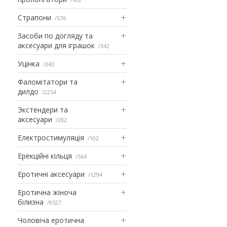
Страпони
576
Засоби по догляду та
аксесуари для іграшок
342
Уцінка
343
Фаломітатори та
дилдо
2254
Экстендери та
аксесуари
282
Електростимуляція
102
Ерекційні кільця
564
Еротичні аксесуари
1294
Еротична жіноча
білизна
9527
Чоловіча еротична