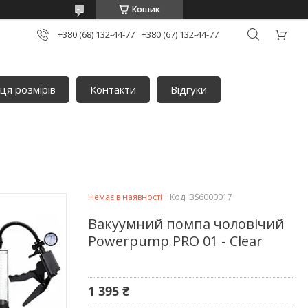
Кошик
+380 (68) 132-44-77
+380 (67) 132-44-77
ця розмірів
Контакти
Відгуки
Немає в наявності
Код:
BS6000017
Вакуумний помпа чоловічий
Powerpump PRO 01 - Clear
1 395 ₴