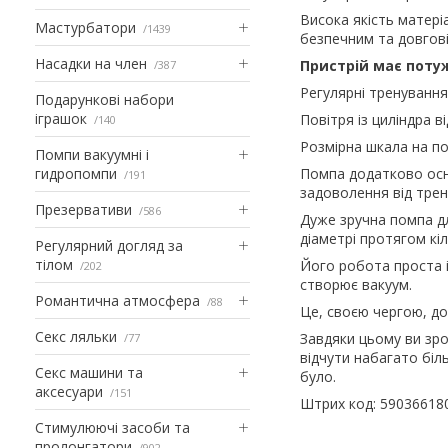
Висока якість матері
Мастурбатори
1439
безпечним та довгов
Насадки на член
Пристрій має поту
387
Регулярні тренування
Подарункові набори
іграшок
Повітря із циліндра 
140
Розмірна шкала на по
Помпи вакуумні і
гидропомпи
Помпа додатково осн
191
задоволення від трен
Презервативи
586
Дуже зручна помпа дл
діаметрі протягом кіл
Регулярний догляд за
тілом
Його робота проста і
202
створює вакуум.
Романтична атмосфера
88
Це, своєю чергою, д
Секс ляльки
Завдяки цьому ви зро
77
відчути набагато біл
Секс машини та
було.
аксесуари
151
Штрих код: 59036618
Стимулюючі засоби та
пролонгатори
902