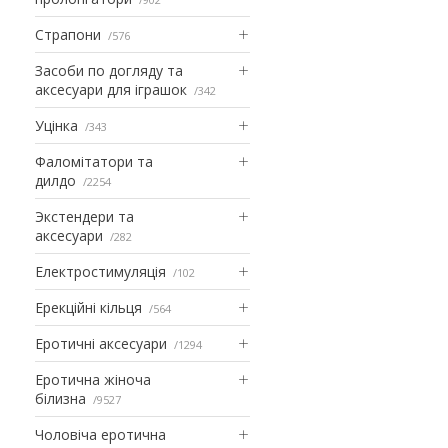
Страпони
576
Засоби по догляду та
аксесуари для іграшок
342
Уцінка
343
Фаломітатори та
дилдо
2254
Экстендери та
аксесуари
282
Електростимуляція
102
Ерекційні кільця
564
Еротичні аксесуари
1294
Еротична жіноча
білизна
9527
Чоловіча еротична