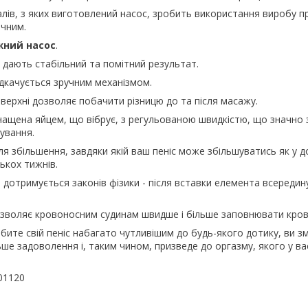
алів, з яких виготовлений насос, зробить використання виробу п
ічним.
жний насос
.
 дають стабільний та помітний результат.
відкачується зручним механізмом.
верхні дозволяє побачити різницю до та після масажу.
ащена яйцем, що вібрує, з регульованою швидкістю, що значно 
ування.
я збільшення, завдяки якій ваш пеніс може збільшуватись як у до
ькох тижнів.
 дотримується законів фізики - після вставки елемента всередин
озволяє кровоносним судинам швидше і більше заповнювати кров
бите свій пеніс набагато чутливішим до будь-якого дотику, ви 
ьше задоволення і, таким чином, призведе до оргазму, якого у ва
01120