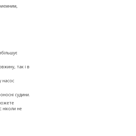
риємним,
збільшує
вжину, так і в
у насос
оносні судини.
зможете
с ніколи не