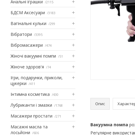
Анальні іграшки
2115
БДСМ Аксесуари
3183
Вагінальні кульки
299
Вібратори
3395
Вібромасажери
474
Жіночі вакуумні помпи
51
Жіноче здоров'я
74
Ігри, подарунки, приколи,
цукерки
411
Інтимна косметика
430
Опис
Характе
Лубриканти і змазки
1768
Масажери простати
271
Вакуумна помпа
роз
Масажні масла та
лосьйони
Регулярне використан
606