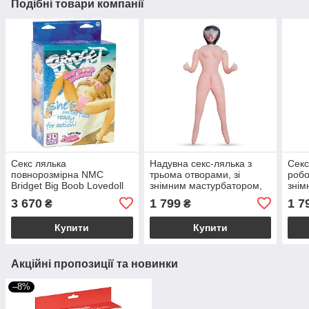
Подібні товари компанії
Секс лялька
Надувна секс-лялька з
Секс
повнорозмірна NMC
трьома отворами, зі
робо
Bridget Big Boob Lovedoll
знімним мастурбатором,
знім
надувна, 150 см
бежева, 155 см
беже
3 670
1 799
1 7
₴
₴
Купити
Купити
Акційні пропозиції та новинки
–8%