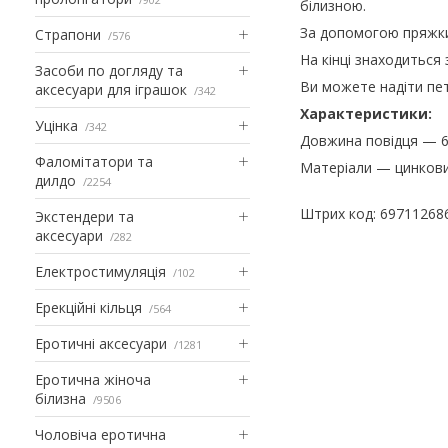
білизною.
За допомогою пряжки 
Страпони
576
На кінці знаходиться 
Засоби по догляду та
Ви можете надіти пет
аксесуари для іграшок
342
Характеристики:
Уцінка
342
Довжина повідця — 6
Фаломітатори та
Матеріали — цинковий
дилдо
2254
Штрих код: 69711268
Экстендери та
аксесуари
282
Електростимуляція
102
Ерекційні кільця
564
Еротичні аксесуари
1281
Еротична жіноча
білизна
9506
Чоловіча еротична