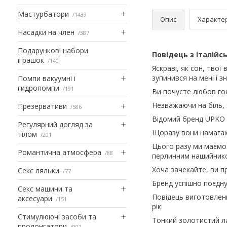
Мастурбатори
1439
Опис
Характе
Насадки на член
387
Подарункові набори
Повідець з італійс
іграшок
140
Яскраві, як сон, твої
зупинився на мені і зн
Помпи вакуумні і
гидропомпи
191
Ви почуєте любов гол
Незважаючи на біль, 
Презервативи
586
Відомий бренд UPKO с
Регулярний догляд за
Щоразу вони намагают
тілом
201
Цього разу ми маємо
Романтична атмосфера
88
перлинним нашийником
Хоча зачекайте, ви п
Секс ляльки
77
Бренд успішно поєднує
Секс машини та
Повідець виготовлени
аксесуари
151
рік.
Стимулюючі засоби та
Тонкий золотистий ла
пролонгатори
902