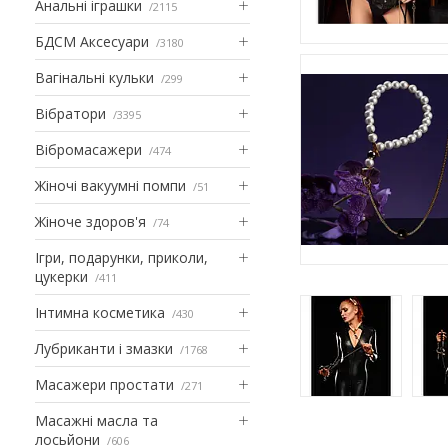
Анальні іграшки
2115
БДСМ Аксесуари
3180
Вагінальні кульки
299
Вібратори
3395
Вібромасажери
474
Жіночі вакуумні помпи
51
Жіноче здоров'я
74
Ігри, подарунки, приколи,
цукерки
411
Інтимна косметика
430
Лубриканти і змазки
1768
Масажери простати
271
Масажні масла та
лосьйони
606