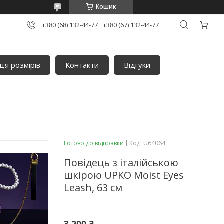
Кошик
+380 (68) 132-44-77
+380 (67) 132-44-77
ця розмірів
Контакти
Відгуки
Готово до відправки
Код:
U64064
Повідець з італійською
шкірою UPKO Moist Eyes
Leash, 63 см
3 200 ₴