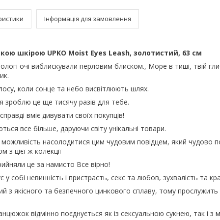
ристики
Інформація для замовлення
ькою шкірою UPKO Moist Eyes Leash, золотистий, 63 см
 вологі очі виблискували перловим блиском., Море в тиші, твій гл
ик.
осу, коли сонце та небо висвітлюють шлях.
я зроблю це ще тисячу разів для тебе.
правді вміє дивувати своїх покупців!
ься все більше, даруючи світу унікальні товари.
 можливість насолодитися цим чудовим повідцем, який чудово п
 з цієї ж колекції
рийняли це за намисто Все вірно!
 у собі невинність і пристрасть, секс та любов, зухвалість та кра
й з якісного та безпечного цинкового сплаву, тому прослужить
нцюжок відмінно поєднується як із сексуальною сукнею, так і з