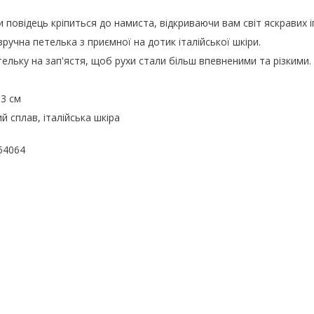
повідець кріпиться до намиста, відкриваючи вам світ яскравих і
зручна петелька з приємної на дотик італійської шкіри.
ельку на зап'ястя, щоб рухи стали більш впевненими та різкими.
3 см
 сплав, італійська шкіра
64064