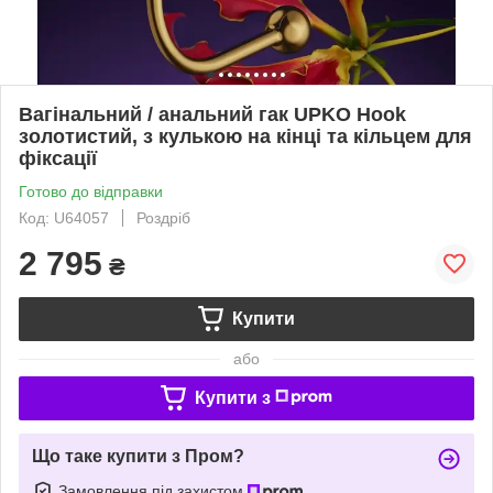
Вагінальний / анальний гак UPKO Hook
золотистий, з кулькою на кінці та кільцем для
фіксації
Готово до відправки
Код: U64057
Роздріб
2 795
₴
Купити
або
Купити з
Що таке купити з Пром?
Замовлення під захистом