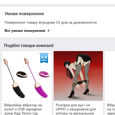
Умови повернення
Повернення товару впродовж 14 днів за домовленістю
Всі умови повернення
Подібні товари компанії
Віброяйце вібратор на
Розпірка для рук і ніг
Вібр
пульті з USB зарядкою
UPKO з ланцюжком для
на п
Jump Egg Tenon під
клітора та вагінальною
заря