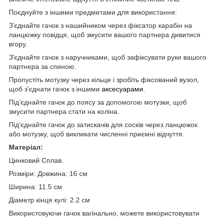
Поєднуйте з іншими предметами для використання:
З’єднайте гачок з нашийником через фіксатор карабін на
ланцюжку повідця, щоб змусити вашого партнера дивитися
вгору.
З'єднайте гачок з наручниками, щоб зафіксувати руки вашого
партнера за спиною.
Пропустіть мотузку через кільце і зробіть фіксований вузол,
щоб з'єднати гачок з іншими
аксесуарами
.
Під’єднайте гачок до поясу за допомогою мотузки, щоб
змусити партнера стати на коліна.
Під’єднайте гачок до затискачів для сосків через ланцюжок
або мотузку, щоб викликати численні приємні відчуття.
Матеріал:
Цинковий Сплав.
Розміри: Довжина: 16 см
Ширина: 11.5 см
Діаметр кінця кулі: 2.2 см
Використовуючи гачок вагінально, можете використовувати