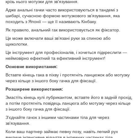
крізь нього мотузки для зв'язування.
Адже анальні гачки часто використовуються в тандемі з
шибарі, сучасною формою мотузкового зв’язування, яка
походить з Японії — ще її називають Кінбаку.
Як правило, анальний гак використовується як фіксатор.
Це може включати ваші зв’язані руки за спиною або
щиколотки.
Це інструмент для професіоналів, і хочеться підкреслити —
неймовірно ефектний та ефективний інструмент!
Основне використання:
Вставте кінець гака в піхву і протягніть ланцюжок або мотузку
через кільце з іншого боку гачка для фіксації.
Розширене використання:
Змастіть кінець кулі лубрикантом, вставте його в задній прохід,
а потім протягніть повідець ланцюга або мотузку через кільце
з іншого боку гачка для фіксації.
З'єднайте гачок з іншими частинами тіла для через
зв'язування.
Коли ваш партнер займає певну позу, навіть легкий рух
викличе інтенсивне відчуття в інтимних частинах тіла.