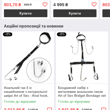
трусики для клітора
кулькою
803,70
4 995
803
₴
₴
846 ₴
Купити
Купити
Акційні пропозиції та новинки
–8%
–8%
Анальний гак 4 із
Бондажний набір з
нашийником з натуральної
металевим анальним гаком
шкіри Art of Sex - Anal hook,
Art of Sex Bridget Bondage set
Чорний
with anal hook № 2
Готово до відправки
Готово до відправки
2 013,88
2 841,88
₴
₴
2 189 ₴
3 089 ₴