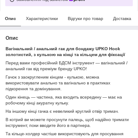
Опис
Характеристики
Відгуки про товар
Доставка
Опис
Вагінальний / анальний гак для бондажу UPKO Hook
золотистий, з кулькою на кінці та кільцем для фіксації
Перед вами професійний БДСМ інструмент — вагінальний /
анальний гак від преміум бренду UPKO!
Гачок з заокругленим кінцем - кулькою, можна
використовувати анально та вагінально в практиках
підкорення та домінування.
Один кінець — частина, яка входить всередину — має на
робочому кінці акуратну кульку.
На іншому кінці гачка є невеликий круглий отвір тримач.
В котрий ви можете просунути палець, щоб надійно тримати
інструмент, поки вводите його в партнера.
Та кільце-холдер частіше використовують для просування