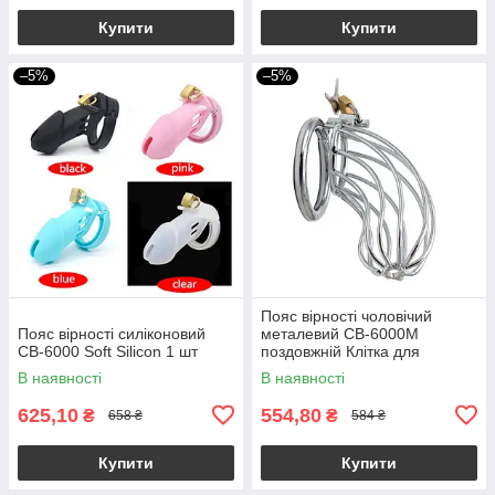
Купити
Купити
–5%
–5%
Пояс вірності чоловічий
Пояс вірності силіконовий
металевий CB-6000M
CB-6000 Soft Silicon 1 шт
поздовжній Клітка для
чоловіків із замком
В наявності
В наявності
625,10
554,80
₴
₴
658 ₴
584 ₴
Купити
Купити