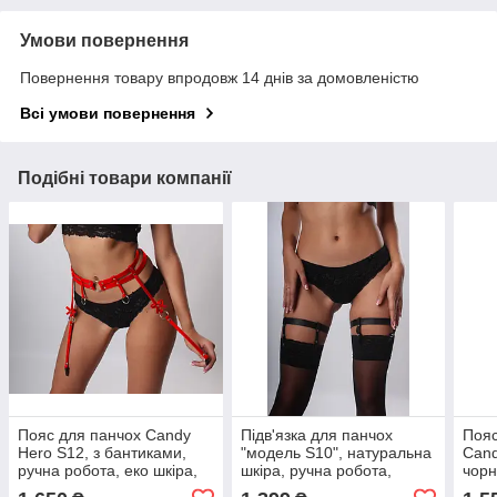
Умови повернення
Повернення товару впродовж 14 днів за домовленістю
Всі умови повернення
Подібні товари компанії
Пояс для панчох Candy
Підв'язка для панчох
Пояс
Hero S12, з бантиками,
"модель S10", натуральна
Cand
ручна робота, еко шкіра,
шкіра, ручна робота,
чорн
червоний
чорна