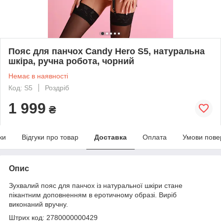
Пояс для панчох Candy Hero S5, натуральна
шкіра, ручна робота, чорний
Немає в наявності
Код: S5
Роздріб
1 999
₴
ки
Відгуки про товар
Доставка
Оплата
Умови пове
Опис
Зухвалий пояс для панчох із натуральної шкіри стане
пікантним доповненням в еротичному образі. Виріб
виконаний вручну.
Штрих код: 2780000000429