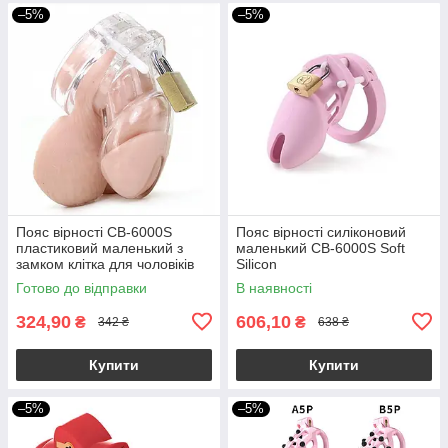
–5%
–5%
Пояс вірності CB-6000S
Пояс вірності силіконовий
пластиковий маленький з
маленький CB-6000S Soft
замком клітка для чоловіків
Silicon
Готово до відправки
В наявності
324,90
606,10
₴
₴
342 ₴
638 ₴
Купити
Купити
–5%
–5%