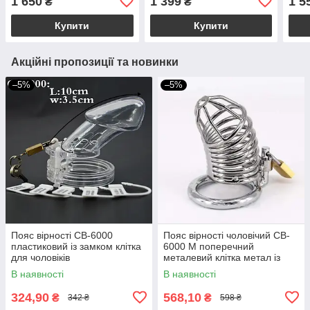
1 650
1 399
1 5
₴
₴
Купити
Купити
Акційні пропозиції та новинки
–5%
–5%
Пояс вірності CB-6000
Пояс вірності чоловічий CB-
пластиковий із замком клітка
6000 M поперечний
для чоловіків
металевий клітка метал із
замком для чоловіків
В наявності
В наявності
324,90
568,10
₴
₴
342 ₴
598 ₴