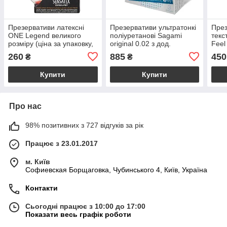
Презервативи латексні
Презервативи ультратонкі
През
ONE Legend великого
поліуретанові Sagami
текс
розміру (ціна за упаковку,
original 0.02 з дод.
Feel
3 шт.)
мастилом (ціна за
упак
260
885
450
₴
₴
упаковку, 3 шт)
Купити
Купити
Про нас
98% позитивних з 727 відгуків за рік
Працює з 23.01.2017
м. Київ
Софиевская Борщаговка, Чубинського 4, Київ, Україна
Контакти
Сьогодні працює з 10:00 до 17:00
Показати весь графік роботи