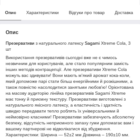
Опис
Характеристики
Відгуки про товар
Доставка
Опис
Презервативи
з натурального латексу
Sagami
Xtreme Cola, 3
шт
Використання презервативів сьогодні вже не є чимось
незвичним для користувачів, але стало популярним замість
інших методів контрацепції. Але презервативи Xtreme Cola
можуть вас здивувати! Вони мають м'який аромат кока-коли,
який допоможе парі стати більш енергійними й розкішними, а
також повністю насолодитися занятьми любов'ю! Орієнтована
на масову аудиторію лінійка презервативів Sagami Xtreme
має тонку й приємну текстуру. Презервативи виготовлені з
натурального якісного латексу, а еластичність і здатність
швидко передавати тепло роблять їх універсальними й
неймовірно класними! Презервативи забезпечують абсолютну
безпеку, відсутність неприємного запаху гуми допомагає вам і
вашому партнерові не відволікатися від збудження.
Характеристики: Ширина — 52±2 мм Довжина – 190±10 мм.