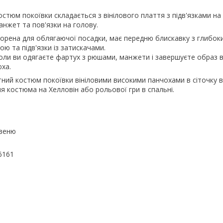
стюм покоївки складається з вінілового плаття з підв'язками на 
нжет та пов'язки на голову.
ворена для облягаючої посадки, має передню блискавку з глибок
ою та підв'язки із затискачами.
оли ви одягаєте фартух з рюшами, манжети і завершуєте образ 
ха.
ний костюм покоївки вініловими високими панчохами в сіточку ві
ля костюма на Хелловін або рольової гри в спальні.
Авеню
6161