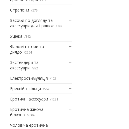
Страпони
576
Засоби по догляду та
аксесуари для іграшок
342
Уцінка
342
Фаломітатори та
дилдо
2254
Экстендери та
аксесуари
282
Електростимуляція
102
Ерекційні кільця
564
Еротичні аксесуари
1281
Еротична жіноча
білизна
9506
Чоловіча еротична