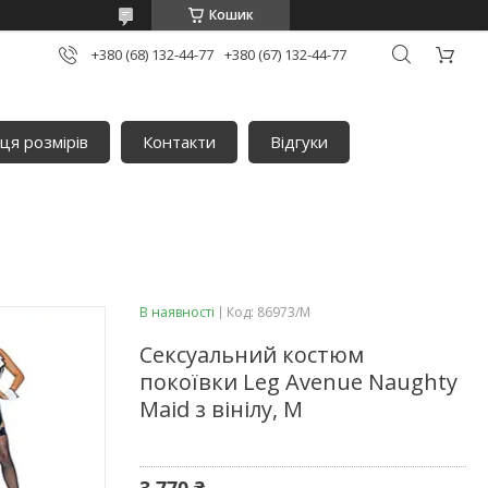
Кошик
+380 (68) 132-44-77
+380 (67) 132-44-77
ця розмірів
Контакти
Відгуки
В наявності
Код:
86973/M
Сексуальний костюм
покоївки Leg Avenue Naughty
Maid з вінілу, M
3 770 ₴