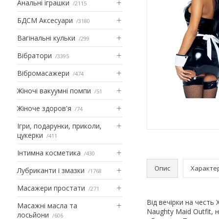
Анальні іграшки
2115
БДСМ Аксесуари
3180
Вагінальні кульки
299
Вібратори
3395
Вібромасажери
474
Жіночі вакуумні помпи
51
Жіноче здоров'я
74
Ігри, подарунки, приколи,
цукерки
411
Інтимна косметика
430
Опис
Характе
Лубриканти і змазки
1768
Масажери простати
271
Від вечірки на честь 
Масажні масла та
Naughty Maid Outfit,
лосьйони
606