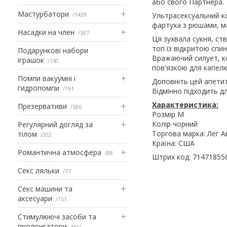
або свого Партнера.
Мастурбатори
1439
Ультрасексуальний ко
фартуха з рюшами, ма
Насадки на член
387
Ця зухвала сукня, ст
топ із відкритою спин
Подарункові набори
Вражаючий силует, к
іграшок
140
пов'язкою для капелю
Помпи вакуумні і
Доповніть цей апетит
гидропомпи
191
Відмінно підходить д
Характеристика:
Презервативи
586
Розмір М
Колір чорний
Регулярний догляд за
Торгова марка: Лег 
тілом
202
Країна: США
Романтична атмосфера
88
Штрих код: 71471855
Секс ляльки
77
Секс машини та
аксесуари
151
Стимулюючі засоби та
пролонгатори
902