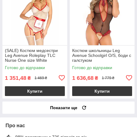
(SALE) Костюм медсестри
Костюм школьницы Leg
Leg Avenue Roleplay TLC
Avenue Schoolgirl O/S, боди с
Nurse One size White
галстуком
Готово до відправки
Готово до відправки
1 351,48
1 636,68
₴
₴
1 469 ₴
1 779 ₴
Купити
Купити
Показати ще
Про нас
98% позитивних з 726 відгуків за рік