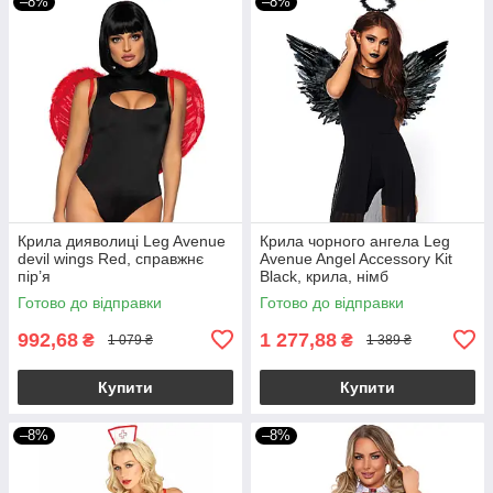
–8%
–8%
Крила дияволиці Leg Avenue
Крила чорного ангела Leg
devil wings Red, справжнє
Avenue Angel Accessory Kit
пір’я
Black, крила, німб
Готово до відправки
Готово до відправки
992,68
1 277,88
₴
₴
1 079 ₴
1 389 ₴
Купити
Купити
–8%
–8%