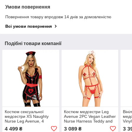
Умови повернення
Повернення товару впродовж 14 днів за домовленістю
Всі умови повернення
Подібні товари компанії
Костюм сексуальної
Костюм медсестри Leg
Віні
медсестри XS Naughty
Avenue 2PC Vegan Leather
медс
Nurse Leg Avenue, 4
Nurse Harness Teddy and
Viny
предмети
Headband Red S, шапочка
сукн
4 499
3 089
3 3
₴
₴