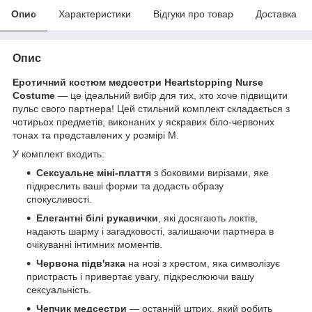
Опис
Характеристики
Відгуки про товар
Доставка
Опис
Еротичний костюм медсестри Heartstopping Nurse
Costume
— це ідеальний вибір для тих, хто хоче підвищити
пульс свого партнера! Цей стильний комплект складається з
чотирьох предметів, виконаних у яскравих біло-червоних
тонах та представлених у розмірі М.
У комплект входить:
Сексуальне міні-плаття
з боковими вирізами, яке
підкреслить ваші форми та додасть образу
спокусливості.
Елегантні білі рукавички
, які досягають локтів,
надають шарму і загадковості, залишаючи партнера в
очікуванні інтимних моментів.
Червона підв'язка
на нозі з хрестом, яка символізує
пристрасть і привертає увагу, підкреслюючи вашу
сексуальність.
Чепчик медсестри
— останній штрих, який робить