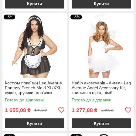
Купити
Купити
–8%
–8%
Костюм покоївки Leg Avenue
Набір аксесуарів «Ангел» Leg
Fantasy French Maid XL/XXL,
Avenue Angel Accessory Kit,
сукня, трусики, пов’язка
крильця з пір’я, німб
Готово до відправки
Готово до відправки
1 655,08
1 277,88
₴
₴
1 799 ₴
1 389 ₴
Купити
Купити