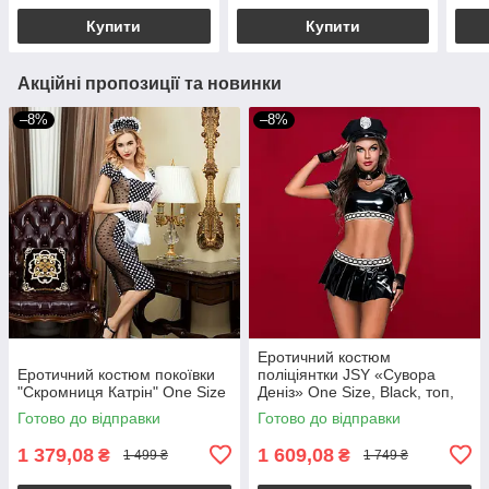
Купити
Купити
Акційні пропозиції та новинки
–8%
–8%
Еротичний костюм
Еротичний костюм покоївки
поліціянтки JSY «Сувора
"Скромниця Катрін" One Size
Деніз» One Size, Black, топ,
спідниця, рукавички, кашкет
Готово до відправки
Готово до відправки
1 379,08
1 609,08
₴
₴
1 499 ₴
1 749 ₴