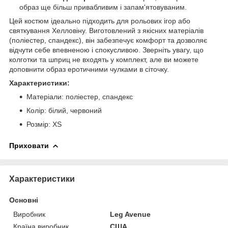
образ ще більш привабливим і запам'ятовуваним.
Цей костюм ідеально підходить для рольових ігор або
святкування Хелловіну. Виготовлений з якісних матеріалів
(поліестер, спандекс), він забезпечує комфорт та дозволяє
відчути себе впевненою і спокусливою. Зверніть увагу, що
колготки та шприц не входять у комплект, але ви можете
доповнити образ еротичними чулками в сіточку.
Характеристики:
Матеріали: поліестер, спандекс
Колір: білий, червоний
Розмір: XS
Приховати
Характеристики
Основні
Виробник
Leg Avenue
Країна виробник
США