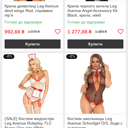
Крила дияволиці Leg Avenue
Крила чорного ангела Leg
devil wings Red, справжнє
Avenue Angel Accessory Kit
пір’я
Black, крила, німб
Готово до відправки
Готово до відправки
992,68
1 277,88
₴
₴
1 079 ₴
1 389 ₴
Купити
Купити
–8%
–8%
(SALE) Костюм медсестри
Костюм школьницы Leg
Leg Avenue Roleplay TLC
Avenue Schoolgirl O/S, боди с
Nurse One size White
галстуком