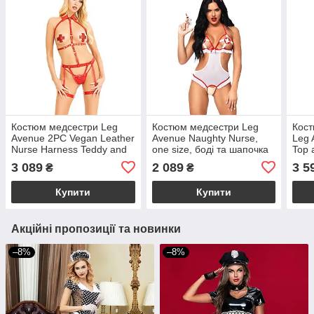
Костюм медсестри Leg
Костюм медсестри Leg
Кост
Avenue 2PC Vegan Leather
Avenue Naughty Nurse,
Leg 
Nurse Harness Teddy and
one size, боді та шапочка
Top 
Headband Red L, шапочка
3 089
2 089
3 5
₴
₴
Купити
Купити
Акційні пропозиції та новинки
–8%
–8%