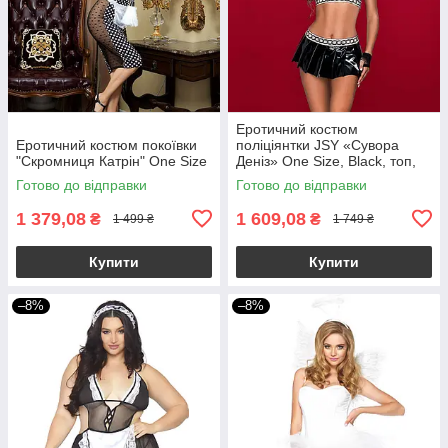
Еротичний костюм
Еротичний костюм покоївки
поліціянтки JSY «Сувора
"Скромниця Катрін" One Size
Деніз» One Size, Black, топ,
спідниця, рукавички, кашкет
Готово до відправки
Готово до відправки
1 379,08
1 609,08
₴
₴
1 499 ₴
1 749 ₴
Купити
Купити
–8%
–8%