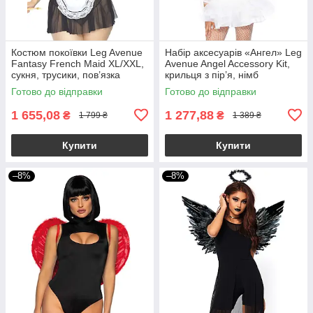
Костюм покоївки Leg Avenue
Набір аксесуарів «Ангел» Leg
Fantasy French Maid XL/XXL,
Avenue Angel Accessory Kit,
сукня, трусики, пов’язка
крильця з пір’я, німб
Готово до відправки
Готово до відправки
1 655,08
1 277,88
₴
₴
1 799 ₴
1 389 ₴
Купити
Купити
–8%
–8%