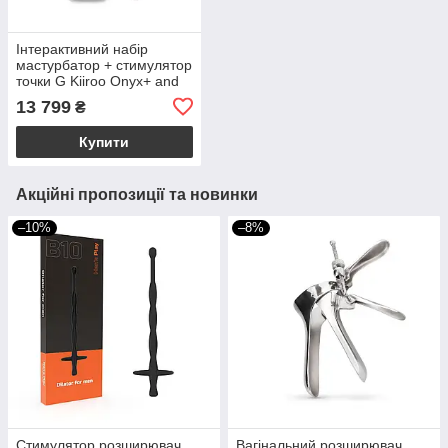
Інтерактивний набір
мастурбатор + стимулятор
точки G Kiiroo Onyx+ and
Pearl 2+ Couple Set
13 799
₴
Turquoise
Купити
Акційні пропозиції та новинки
–10%
–8%
Стимулятор розширювач
Вагінальний розширювач