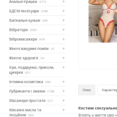
Анальні іграшки
2115
БДСМ Аксесуари
3180
Вагінальні кульки
299
Вібратори
3395
Вібромасажери
474
Жіночі вакуумні помпи
51
Жіноче здоров'я
74
Ігри, подарунки, приколи,
цукерки
411
Інтимна косметика
430
Опис
Характе
Лубриканти і змазки
1768
Масажери простати
271
Костюм сексуальної
Масажні масла та
лосьйони
Втіліть у життя свої
606