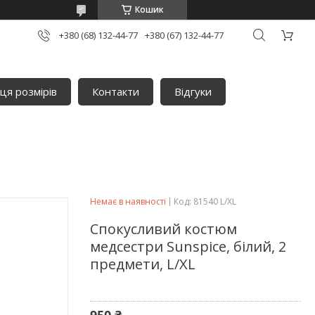
Кошик
+380 (68) 132-44-77
+380 (67) 132-44-77
ця розмірів
Контакти
Відгуки
Немає в наявності
Код:
81540 L/XL
Спокусливий костюм
медсестри Sunspice, білий, 2
предмети, L/XL
950 ₴