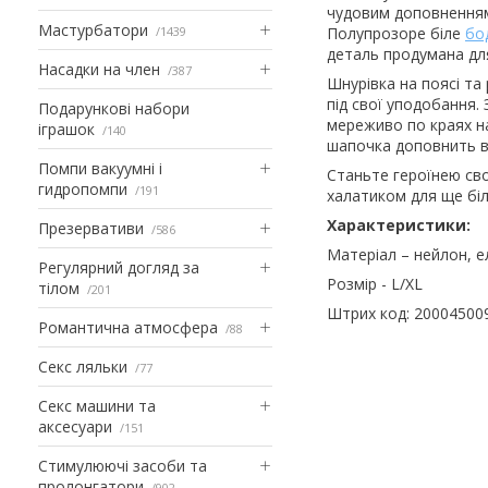
чудовим доповненням
Мастурбатори
1439
Полупрозоре біле
бо
деталь продумана для
Насадки на член
387
Шнурівка на поясі та
під свої уподобання. 
Подарункові набори
мереживо по краях на
іграшок
140
шапочка доповнить в
Помпи вакуумні і
Станьте героїнею сво
гидропомпи
191
халатиком для ще біл
Характеристики:
Презервативи
586
Матеріал – нейлон, е
Регулярний догляд за
Розмір - L/XL
тілом
201
Штрих код: 20004500
Романтична атмосфера
88
Секс ляльки
77
Секс машини та
аксесуари
151
Стимулюючі засоби та
пролонгатори
902