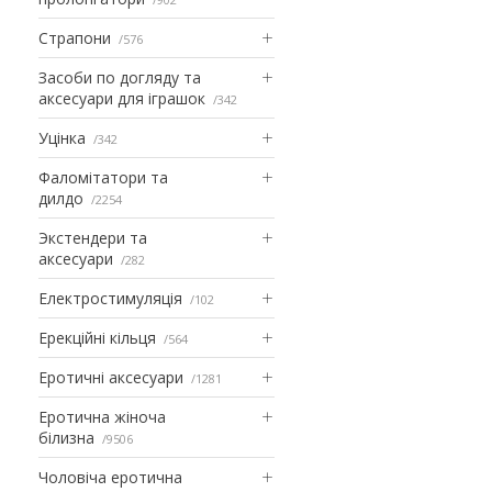
Страпони
576
Засоби по догляду та
аксесуари для іграшок
342
Уцінка
342
Фаломітатори та
дилдо
2254
Экстендери та
аксесуари
282
Електростимуляція
102
Ерекційні кільця
564
Еротичні аксесуари
1281
Еротична жіноча
білизна
9506
Чоловіча еротична