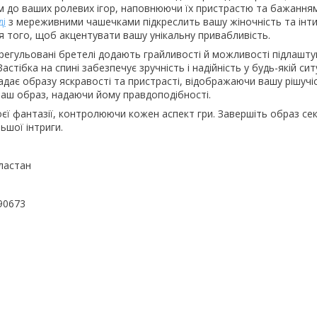
 до ваших ролевих ігор, наповнюючи їх пристрастю та бажанням
ді
з мереживними чашечками підкреслить вашу жіночність та інт
 того, щоб акцентувати вашу унікальну привабливість.
 регульовані бретелі додають грайливості й можливості підлашт
Застібка на спині забезпечує зручність і надійність у будь-якій сит
дає образу яскравості та пристрасті, відображаючи вашу рішучі
аш образ, надаючи йому правдоподібності.
єї фантазії, контролюючи кожен аспект гри. Завершіть образ се
ьшої інтриги.
ластан
90673