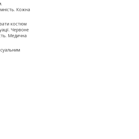
.
имність. Кожна
увати костюм
уації. Червоне
сть. Медична
ксуальним