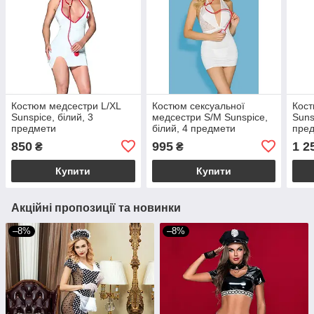
Костюм медсестри L/XL
Костюм сексуальної
Кост
Sunspice, білий, 3
медсестри S/M Sunspice,
Suns
предмети
білий, 4 предмети
пред
850
995
1 2
₴
₴
Купити
Купити
Акційні пропозиції та новинки
–8%
–8%