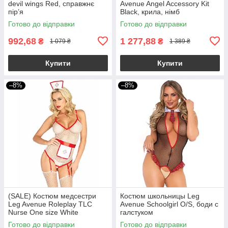
devil wings Red, справжнє
Avenue Angel Accessory Kit
пір’я
Black, крила, німб
Готово до відправки
Готово до відправки
992,68
1 277,88
₴
₴
1 079 ₴
1 389 ₴
Купити
Купити
–8%
–8%
(SALE) Костюм медсестри
Костюм школьницы Leg
Leg Avenue Roleplay TLC
Avenue Schoolgirl O/S, боди с
Nurse One size White
галстуком
Готово до відправки
Готово до відправки