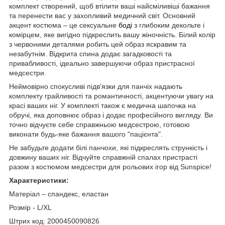
комплект створений, щоб втілити ваші найсміливіші бажання
та перенести вас у захопливий медичний світ. Основний
акцент костюма – це сексуальне
боді
з глибоким декольте і
комірцем, яке вигідно підкреслить вашу жіночність. Білий колір
з червоними деталями робить цей образ яскравим та
незабутнім. Відкрита спина додає загадковості та
привабливості, ідеально завершуючи образ пристрасної
медсестри.
Неймовірно спокусливі підв'язки для панчіх надають
комплекту грайливості та романтичності, акцентуючи увагу на
красі ваших ніг. У комплекті також є медична шапочка на
обручі, яка доповнює образ і додає професійного вигляду. Ви
точно відчуєте себе справжньою медсестрою, готовою
виконати будь-яке бажання вашого "пацієнта".
Не забудьте додати білі панчохи, які підкреслять стрункість і
довжину ваших ніг. Відчуйте справжній спалах пристрасті
разом з костюмом медсестри для рольових ігор від Sunspice!
Характеристики:
Матеріал – спандекс, еластан
Розмір - L/XL
Штрих код: 2000450090826