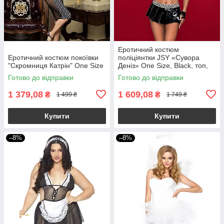
Еротичний костюм
Еротичний костюм покоївки
поліціянтки JSY «Сувора
"Скромниця Катрін" One Size
Деніз» One Size, Black, топ,
спідниця, рукавички, кашкет
Готово до відправки
Готово до відправки
1 379,08
1 609,08
₴
₴
1 499 ₴
1 749 ₴
Купити
Купити
–8%
–8%