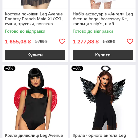
Костюм покоївки Leg Avenue
Набір аксесуарів «Ангел» Leg
Fantasy French Maid XL/XXL,
Avenue Angel Accessory Kit,
сукня, трусики, пов’язка
крильця з пір’я, німб
Готово до відправки
Готово до відправки
1 655,08
1 277,88
₴
₴
1 799 ₴
1 389 ₴
Купити
Купити
–8%
–8%
Крила дияволиці Leg Avenue
Крила чорного ангела Leg