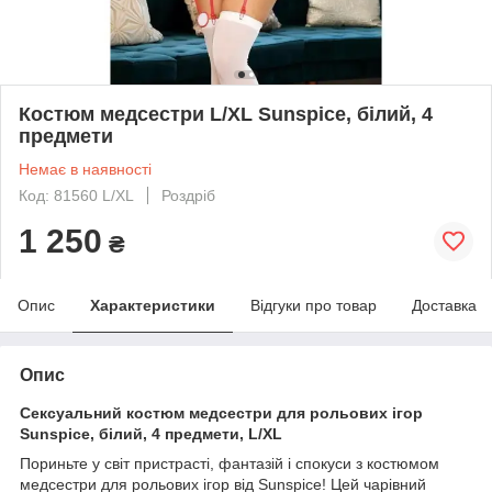
Костюм медсестри L/XL Sunspice, білий, 4
предмети
Немає в наявності
Код: 81560 L/XL
Роздріб
1 250
₴
Опис
Характеристики
Відгуки про товар
Доставка
Опис
Сексуальний костюм медсестри для рольових ігор
Sunspice, білий, 4 предмети, L/XL
Пориньте у світ пристрасті, фантазій і спокуси з костюмом
медсестри для рольових ігор від Sunspice! Цей чарівний