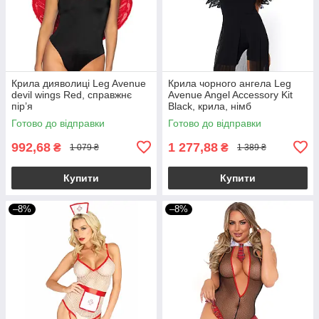
Крила дияволиці Leg Avenue
Крила чорного ангела Leg
devil wings Red, справжнє
Avenue Angel Accessory Kit
пір’я
Black, крила, німб
Готово до відправки
Готово до відправки
992,68
1 277,88
₴
₴
1 079 ₴
1 389 ₴
Купити
Купити
–8%
–8%