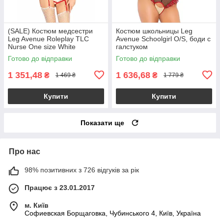
(SALE) Костюм медсестри
Костюм школьницы Leg
Leg Avenue Roleplay TLC
Avenue Schoolgirl O/S, боди с
Nurse One size White
галстуком
Готово до відправки
Готово до відправки
1 351,48
1 636,68
₴
₴
1 469 ₴
1 779 ₴
Купити
Купити
Показати ще
Про нас
98% позитивних з 726 відгуків за рік
Працює з 23.01.2017
м. Київ
Софиевская Борщаговка, Чубинського 4, Київ, Україна