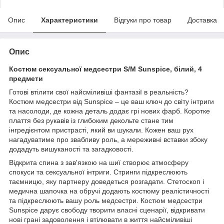
Опис
Характеристики
Відгуки про товар
Доставка
Опис
Костюм сексуальної медсестри S/M Sunspice, білий, 4
предмети
Готові втілити свої найсміливіші фантазії в реальність?
Костюм медсестри від Sunspice – це ваш ключ до світу інтриги
та насолоди, де кожна деталь додає грі нових фарб. Коротке
плаття без рукавів із глибоким декольте стане тим
інгредієнтом пристрасті, який ви шукали. Кожен ваш рух
нагадуватиме про звабливу роль, а мереживні вставки збоку
додадуть вишуканості та загадковості.
Відкрита спина з зав'язкою на шиї створює атмосферу
спокуси та сексуальної інтриги. Стринги підкреслюють
таємницю, яку партнеру доведеться розгадати. Стетоскоп і
медична шапочка на обручі додають костюму реалістичності
та підкреслюють вашу роль медсестри. Костюм медсестри
Sunspice дарує свободу творити власні сценарії, відкривати
нові грані задоволення і втілювати в життя найсміливіші