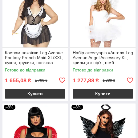
Костюм покоївки Leg Avenue
Набір аксесуарів «Ангел» Leg
Fantasy French Maid XL/XXL,
Avenue Angel Accessory Kit,
сукня, трусики, пов’язка
крильця з пір’я, німб
Готово до відправки
Готово до відправки
1 655,08
1 277,88
₴
₴
1 799 ₴
1 389 ₴
Купити
Купити
–8%
–8%