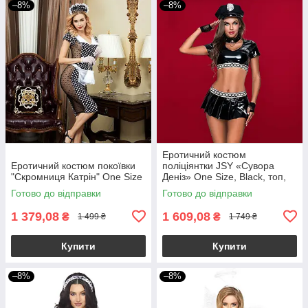
–8%
–8%
Еротичний костюм
Еротичний костюм покоївки
поліціянтки JSY «Сувора
"Скромниця Катрін" One Size
Деніз» One Size, Black, топ,
спідниця, рукавички, кашкет
Готово до відправки
Готово до відправки
1 379,08
1 609,08
₴
₴
1 499 ₴
1 749 ₴
Купити
Купити
–8%
–8%