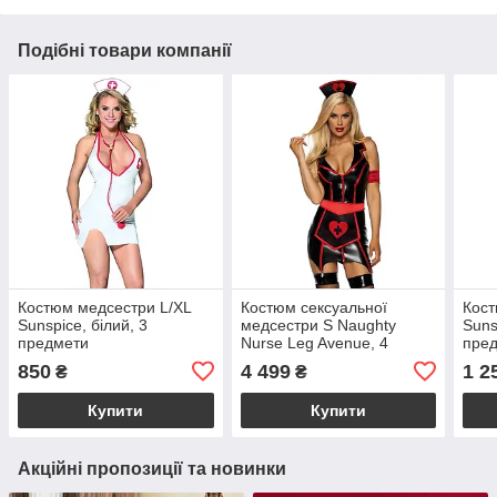
Подібні товари компанії
Костюм медсестри L/XL
Костюм сексуальної
Кост
Sunspice, білий, 3
медсестри S Naughty
Suns
предмети
Nurse Leg Avenue, 4
пред
предмети
850
4 499
1 2
₴
₴
Купити
Купити
Акційні пропозиції та новинки