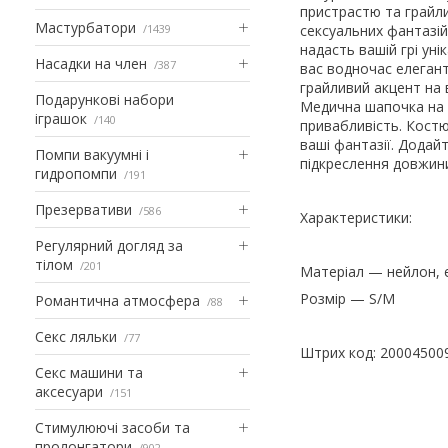
пристрастю та грайл
Мастурбатори
1439
сексуальних фантазій
надасть вашій грі уні
Насадки на член
387
вас водночас елеган
грайливий акцент на в
Подарункові набори
Медична шапочка на 
іграшок
140
привабливість. Костю
ваші фантазії. Додай
Помпи вакуумні і
підкреслення довжини
гидропомпи
191
Презервативи
586
Характеристики:
Регулярний догляд за
тілом
201
Матеріал — нейлон, 
Розмір — S/M
Романтична атмосфера
88
Секс ляльки
77
Штрих код: 20004500
Секс машини та
аксесуари
151
Стимулюючі засоби та
пролонгатори
902