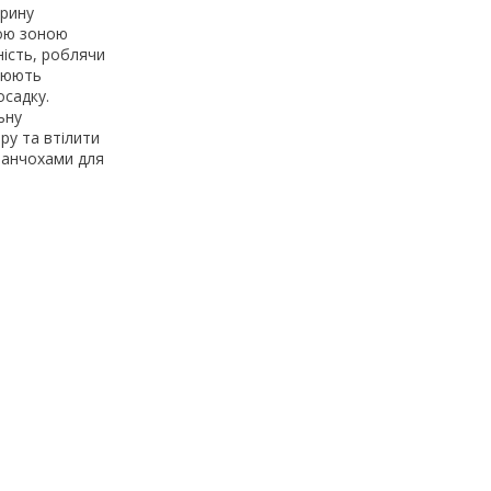
арину
ою зоною
ність, роблячи
орюють
осадку.
ьну
ру та втілити
 панчохами для