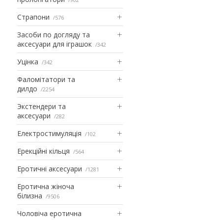
Страпони
576
Засоби по догляду та
аксесуари для іграшок
342
Уцінка
342
Фаломітатори та
дилдо
2254
Экстендери та
аксесуари
282
Електростимуляція
102
Ерекційні кільця
564
Еротичні аксесуари
1281
Еротична жіноча
білизна
9506
Чоловіча еротична