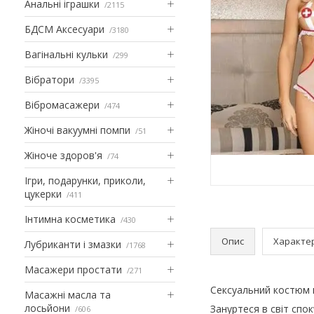
Анальні іграшки
2115
БДСМ Аксесуари
3180
Вагінальні кульки
299
Вібратори
3395
Вібромасажери
474
Жіночі вакуумні помпи
51
Жіноче здоров'я
74
Ігри, подарунки, приколи,
цукерки
411
Інтимна косметика
430
Опис
Характе
Лубриканти і змазки
1768
Масажери простати
271
Сексуальний костюм м
Масажні масла та
лосьйони
Зануртеся в світ спок
606