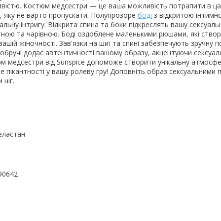
ивістю. Костюм медсестри — це ваша можливість потрапити в ц
, яку не варто пропускати. Полупрозоре
боді
з відкритою інтимн
кальну інтригу. Відкрита спина та боки підкреслять вашу сексуаль
тною та чарівною. Боді оздоблене маленькими рюшами, які ств
ашій жіночності. Зав'язки на шиї та спині забезпечують зручну п
обручі додає автентичності вашому образу, акцентуючи сексуал
м медсестри від Sunspice допоможе створити унікальну атмосфе
те пікантності у вашу ролеву гру! Доповніть образ сексуальними
 ніг.
еластан
90642