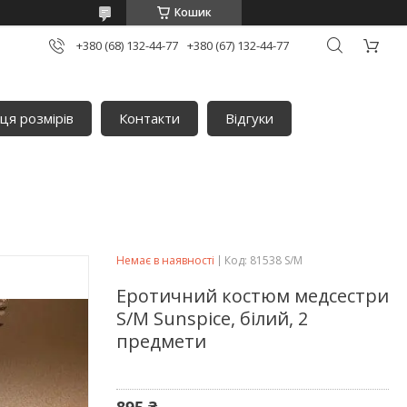
Кошик
+380 (68) 132-44-77
+380 (67) 132-44-77
ця розмірів
Контакти
Відгуки
Немає в наявності
Код:
81538 S/M
Еротичний костюм медсестри
S/M Sunspice, білий, 2
предмети
895 ₴