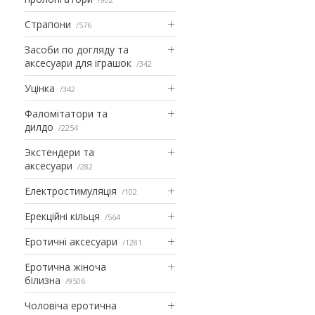
Страпони
576
Засоби по догляду та
аксесуари для іграшок
342
Уцінка
342
Фаломітатори та
дилдо
2254
Экстендери та
аксесуари
282
Електростимуляція
102
Ерекційні кільця
564
Еротичні аксесуари
1281
Еротична жіноча
білизна
9506
Чоловіча еротична