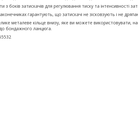
и з боків затискачів для регулювання тиску та інтенсивності зат
наконечниках гарантують, що затискачі не зісковзують і не дряпа
лике металеве кільце внизу, яке ви можете використовувати, на
 до бондажного ланцюга.
65532