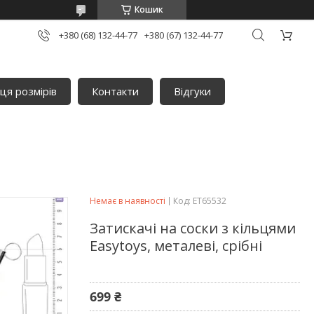
Кошик
+380 (68) 132-44-77
+380 (67) 132-44-77
ця розмірів
Контакти
Відгуки
Немає в наявності
Код:
ET65532
Затискачі на соски з кільцями
Easytoys, металеві, срібні
699 ₴