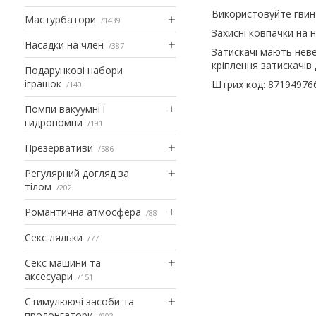
Використовуйте гвинт
Мастурбатори
1439
Захисні ковпачки на 
Насадки на член
387
Затискачі мають неве
кріплення затискачів
Подарункові набори
іграшок
Штрих код: 87194976
140
Помпи вакуумні і
гидропомпи
191
Презервативи
586
Регулярний догляд за
тілом
202
Романтична атмосфера
88
Секс ляльки
77
Секс машини та
аксесуари
151
Стимулюючі засоби та
пролонгатори
902