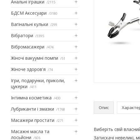
Анальні іграшки
2115
БДСМ Аксесуари
3180
Вагінальні кульки
299
Вібратори
3395
Вібромасажери
474
Жіночі вакуумні помпи
51
Жіноче здоров'я
74
Ігри, подарунки, приколи,
цукерки
411
Інтимна косметика
430
Опис
Характе
Лубриканти і змазки
1768
Масажери простати
271
Виберіть свій власни
Масажні масла та
лосьйони
Затискачі невеликі, мі
606