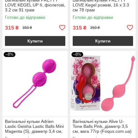
LOVE KEGEL UP II, фіолетові,
LOVE Kegel рожеві, 16 х 3.3
3.2 см 91 грам
см 78 грам
Готово до відправки
Готово до відправки
315
315
₴
₴
350 ₴
350 ₴
Купити
Купити
–8%
–8%
Вагінальні кульки Adrien
Вагінальні кульки Alive U-
Lastic Geisha Lastic Balls Mini
Tone Balls Pink, діаметр 3,5
Magenta (S), діаметр 3,4 см,
см, вага 77гр (Foqus.com.ua)
вага 85 г