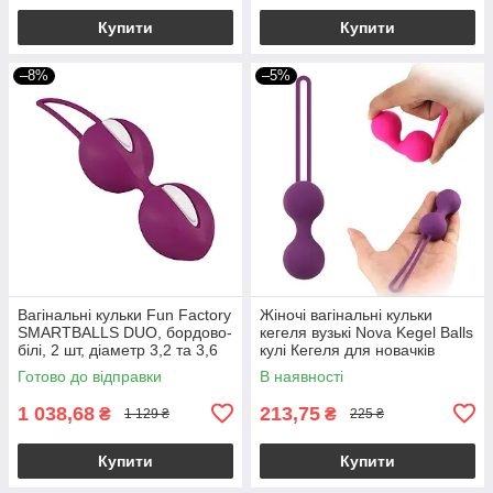
Купити
Купити
–8%
–5%
Вагінальні кульки Fun Factory
Жіночі вагінальні кульки
SMARTBALLS DUO, бордово-
кегеля вузькі Nova Kegel Balls
білі, 2 шт, діаметр 3,2 та 3,6
кулі Кегеля для новачків
см
Готово до відправки
В наявності
1 038,68
213,75
₴
₴
1 129 ₴
225 ₴
Купити
Купити