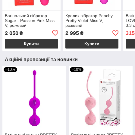
Вагінальний вібратор
Кролик вібратор Peachy
Вагі
Sugar - Passion Pink Miss
Pretty Violet Miss V,
LOVE
V, рожевий
рожевий
3.3 
2 050
2 995
315
₴
₴
Купити
Купити
Акційні пропозиції та новинки
–10%
–10%
Вагінальні кульки PRETTY
Вагінальні кульки PRETTY