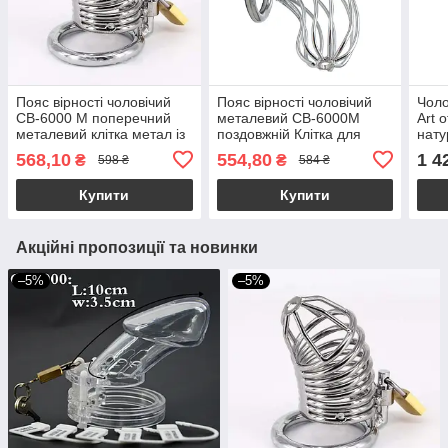
Пояс вірності чоловічий
Пояс вірності чоловічий
Чоло
CB-6000 M поперечний
металевий CB-6000M
Art o
металевий клітка метал із
поздовжній Клітка для
нату
замком для чоловіків
чоловіків із замком
568,10
554,80
1 4
₴
₴
598 ₴
584 ₴
Купити
Купити
Акційні пропозиції та новинки
–5%
–5%