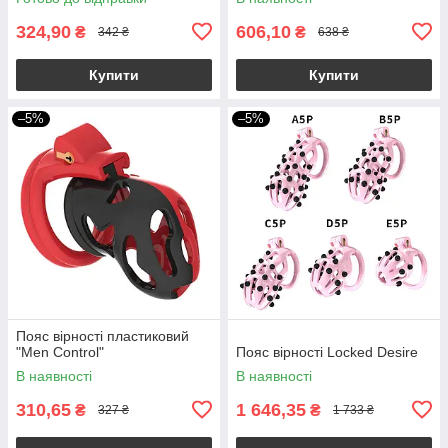
324,90
606,10
₴
₴
342 ₴
638 ₴
Купити
Купити
–5%
–5%
Пояс вірності пластиковий
"Men Control"
Пояс вірності Locked Desire
В наявності
В наявності
310,65
1 646,35
₴
₴
327 ₴
1 733 ₴