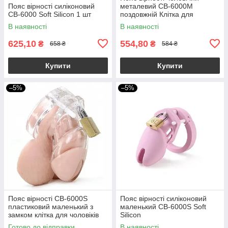
Пояс вірності силіконовий
металевий CB-6000M
CB-6000 Soft Silicon 1 шт
поздовжній Клітка для
чоловіків із замком
В наявності
В наявності
625,10
554,80
₴
₴
658 ₴
584 ₴
Купити
Купити
–5%
–5%
Пояс вірності CB-6000S
Пояс вірності силіконовий
пластиковий маленький з
маленький CB-6000S Soft
замком клітка для чоловіків
Silicon
Готово до відправки
В наявності