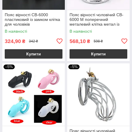
Пояс вірності CB-6000
Пояс вірності чоловічий CB-
пластиковий із замком клітка
6000 M поперечний
для чоловіків
металевий клітка метал із
замком для чоловіків
В наявності
В наявності
324,90
568,10
₴
₴
342 ₴
598 ₴
Купити
Купити
–5%
–5%
Пояс вірності чоловічий