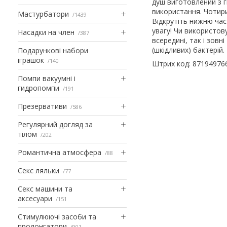
душ виготовлений з гн
використання. Чотир
Мастурбатори
1439
Відкрутіть нижню час
увагу! Чи використов
Насадки на член
387
всередині, так і зов
(шкідливих) бактерій.
Подарункові набори
іграшок
140
Штрих код: 87194976
Помпи вакуумні і
гидропомпи
191
Презервативи
586
Регулярний догляд за
тілом
202
Романтична атмосфера
88
Секс ляльки
77
Секс машини та
аксесуари
151
Стимулюючі засоби та
пролонгатори
901