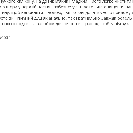
учкого силікону, на дотик м'який і гладкий, і його легко чистити 
и отвори у верхній частині забезпечують ретельне очищення ваш
тину, щоб наповнити її водою, і ви готові до інтимного прийому 
уєте ви інтимний душ як анально, так і вагінально Завжди ретель
ні теплою водою та засобом для чищення іграшок, щоб мінімізуват
64634