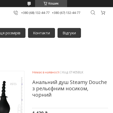
Кошик
+380 (68) 132-44-77
+380 (67) 132-44-77
ця розмірів
Контакти
Відгуки
Немає в наявності
Код:
ET405BLK
Анальний душ Steamy Douche
з рельєфним носиком,
чорний
1 420 ₴