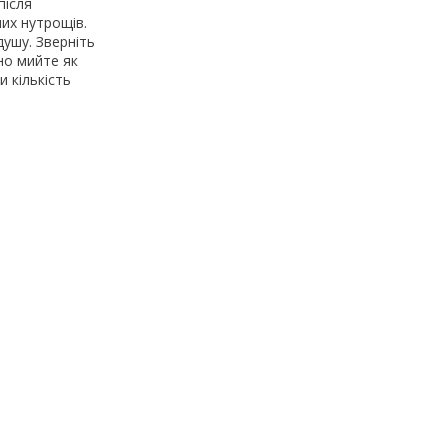
після
их нутрощів.
душу. Зверніть
но мийте як
и кількість