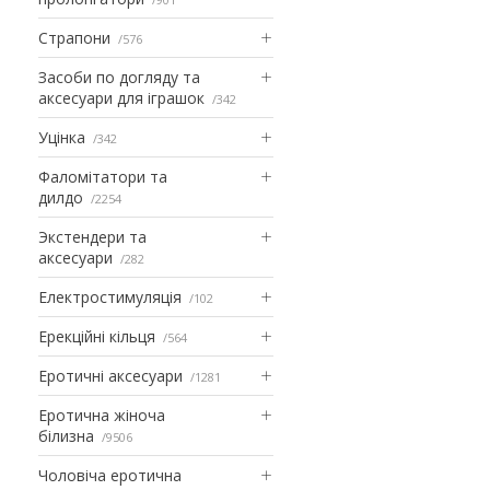
Страпони
576
Засоби по догляду та
аксесуари для іграшок
342
Уцінка
342
Фаломітатори та
дилдо
2254
Экстендери та
аксесуари
282
Електростимуляція
102
Ерекційні кільця
564
Еротичні аксесуари
1281
Еротична жіноча
білизна
9506
Чоловіча еротична