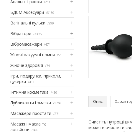
Анальні іграшки
2115
БДСМ Аксесуари
3180
Вагінальні кульки
299
Вібратори
3395
Вібромасажери
474
Жіночі вакуумні помпи
51
Жіноче здоров'я
74
Ігри, подарунки, приколи,
цукерки
411
Інтимна косметика
430
Опис
Характе
Лубриканти і змазки
1768
Масажери простати
271
Очистіть нутрощі ци
Масажні масла та
можете очистити свої
лосьйони
606