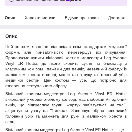
Опис
Характеристики
Відгуки про товар
Доставка
Опис
Цей костюм явно не відповідає всім стандартам медичної
форми, але привабливістю перевершує всі очікування!
Пропонуємо купити вініловий костюм медсестри Leg Avenue
Vinyl ER Hottie, до якого входить сукня на блискавці з
класичним коміром і пажами для панчіх, невеликий фартух із
малюнком хреста в серці, манжета на руку та головний убір
медичної сестри. Цей костюм — усе, що потрібно для
створення сексуального образу.
Вініловий костюм медсестри Leg Avenue Vinyl ER Hottie
виконаний у червоно-білому кольорі, має глибокий V-подібний
виріз, що підкреслює груди. Фартух зав’язується на талії,
акцентуючи увагу на її згинах. Завершує образ невеликий
головний убір та манжета для руки з малюнком хреста в
серці.
Вініловий костюм медсестри Leg Avenue Vinyl ER Hottie — це: