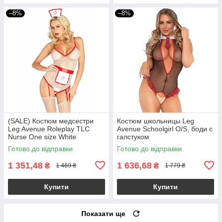
–8%
–8%
(SALE) Костюм медсестри
Костюм школьницы Leg
Leg Avenue Roleplay TLC
Avenue Schoolgirl O/S, боди с
Nurse One size White
галстуком
Готово до відправки
Готово до відправки
1 351,48
1 636,68
₴
₴
1 469 ₴
1 779 ₴
Купити
Купити
Показати ще