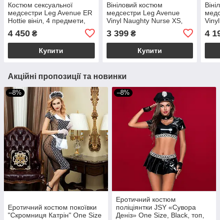
Костюм сексуальної
Вініловий костюм
Віні
медсестри Leg Avenue ER
медсестри Leg Avenue
медс
Hottie вініл, 4 предмети,
Vinyl Naughty Nurse XS,
Viny
розмір M
сукня, фартух, пов’язки
сукн
4 450
3 399
4 1
₴
₴
Купити
Купити
Акційні пропозиції та новинки
–8%
–8%
Еротичний костюм
Еротичний костюм покоївки
поліціянтки JSY «Сувора
"Скромниця Катрін" One Size
Деніз» One Size, Black, топ,