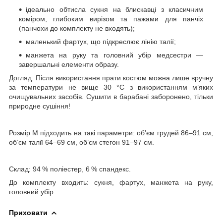
ідеально обтисла сукня на блискавці з класичним
коміром, глибоким вирізом та пажами для панчіх
(панчохи до комплекту не входять);
маленький фартух, що підкреслює лінію талії;
манжета на руку та головний убір медсестри —
завершальні елементи образу.
Догляд. Після використання прати костюм можна лише вручну
за температури не вище 30 °C з використанням м’яких
очищувальних засобів. Сушити в барабані заборонено, тільки
природне сушіння!
Розмір М підходить на такі параметри: об’єм грудей 86–91 см,
об’єм талії 64–69 см, об’єм стегон 91–97 см.
Склад: 94 % поліестер, 6 % спандекс.
До комплекту входить: сукня, фартух, манжета на руку,
головний убір.
Приховати