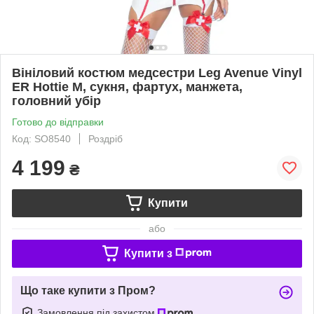
Вініловий костюм медсестри Leg Avenue Vinyl
ER Hottie M, сукня, фартух, манжета,
головний убір
Готово до відправки
Код: SO8540
Роздріб
4 199
₴
Купити
або
Купити з
Що таке купити з Пром?
Замовлення під захистом