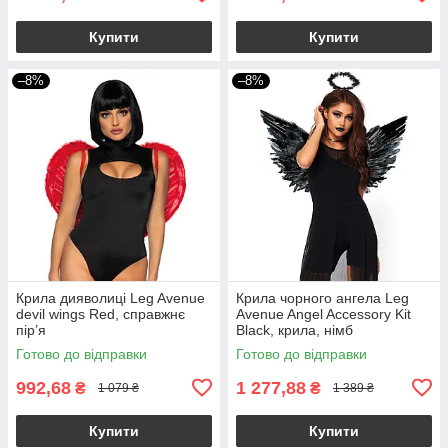
Купити
Купити
–8%
–8%
Крила дияволиці Leg Avenue
Крила чорного ангела Leg
devil wings Red, справжнє
Avenue Angel Accessory Kit
пір’я
Black, крила, німб
Готово до відправки
Готово до відправки
992,68
1 277,88
₴
₴
1 079 ₴
1 389 ₴
Купити
Купити