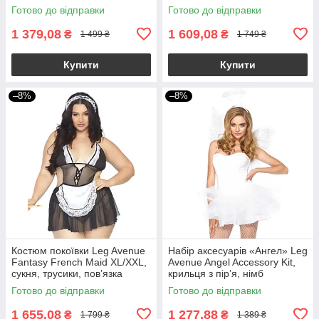
спідниця, рукавички, кашкет
Готово до відправки
Готово до відправки
1 379,08
1 609,08
₴
₴
1 499 ₴
1 749 ₴
Купити
Купити
–8%
–8%
Костюм покоївки Leg Avenue
Набір аксесуарів «Ангел» Leg
Fantasy French Maid XL/XXL,
Avenue Angel Accessory Kit,
сукня, трусики, пов’язка
крильця з пір’я, німб
Готово до відправки
Готово до відправки
1 655,08
1 277,88
₴
₴
1 799 ₴
1 389 ₴