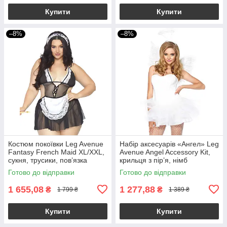
Купити
Купити
–8%
–8%
Костюм покоївки Leg Avenue
Набір аксесуарів «Ангел» Leg
Fantasy French Maid XL/XXL,
Avenue Angel Accessory Kit,
сукня, трусики, пов’язка
крильця з пір’я, німб
Готово до відправки
Готово до відправки
1 655,08
1 277,88
₴
₴
1 799 ₴
1 389 ₴
Купити
Купити