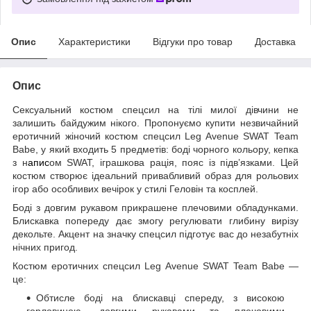
Опис
Характеристики
Відгуки про товар
Доставка
Опис
Сексуальний костюм спецсил на тілі милої дівчини не
залишить байдужим нікого. Пропонуємо купити незвичайний
еротичний жіночий костюм спецсил Leg Avenue SWAT Team
Babe, у який входить 5 предметів: боді чорного кольору, кепка
з н
апис
ом SWAT, іграшкова рація, пояс із підв’язками. Цей
костюм створює ідеальний привабливий образ для рольових
ігор або особливих вечірок у стилі Геловін та косплей.
Боді з довгим рукавом прикрашене плечовими обладунками.
Блискавка попереду дає змогу регулювати глибину вирізу
декольте. Акцент на значку спецсил підготує вас до незабутніх
нічних пригод.
Костюм еротичних спецсил Leg Avenue SWAT Team Babe —
це:
Обтисле боді на блискавці спереду, з високою
горловиною, довгими рукавами та плечовими