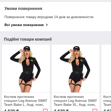
Умови повернення
Повернення товару впродовж 14 днів за домовленістю
Всі умови повернення
Подібні товари компанії
Костюм еротичних
Костюм еротичних
Кост
спецсил Leg Avenue SWAT
спецсил Leg Avenue SWAT
спец
Team Babe L, боді, пояс,
Team Babe XL, боді, пояс,
Team
підв’язки, іграшкова рація,
підв’язки, іграшкова рація,
підв
4 629
4 629
4 6