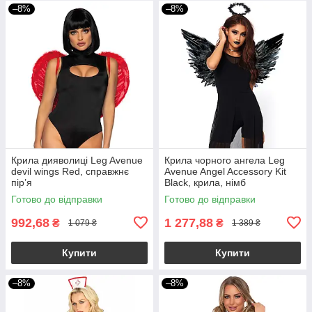
–8%
–8%
Крила дияволиці Leg Avenue
Крила чорного ангела Leg
devil wings Red, справжнє
Avenue Angel Accessory Kit
пір’я
Black, крила, німб
Готово до відправки
Готово до відправки
992,68
1 277,88
₴
₴
1 079 ₴
1 389 ₴
Купити
Купити
–8%
–8%