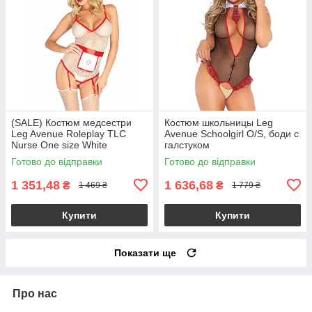
(SALE) Костюм медсестри
Костюм школьницы Leg
Leg Avenue Roleplay TLC
Avenue Schoolgirl O/S, боди с
Nurse One size White
галстуком
Готово до відправки
Готово до відправки
1 351,48
1 636,68
₴
₴
1 469 ₴
1 779 ₴
Купити
Купити
Показати ще
Про нас