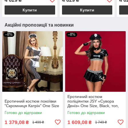
₴
₴
кепка
кепка
кепк
Купити
Купити
Акційні пропозиції та новинки
–8%
–8%
Еротичний костюм
Еротичний костюм покоївки
поліціянтки JSY «Сувора
"Скромниця Катрін" One Size
Деніз» One Size, Black, топ,
спідниця, рукавички, кашкет
Готово до відправки
Готово до відправки
1 379,08
1 609,08
₴
₴
1 499 ₴
1 749 ₴