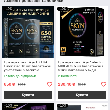
Акційні пропозиції та новинки
–19%
–10%
Презервативи Skyn EXTRA
Презервативи Skyn Selection
Lubricated 18 шт. безлатексні
MIXPACK 6 шт безлатексні в
ультратонкі з великою
м'якій пакованні 5 видів
кількістю мастила
Готово до відправки
В наявності
650
230,40
₴
₴
800 ₴
256 ₴
Купити
Купити
–10%
–10%