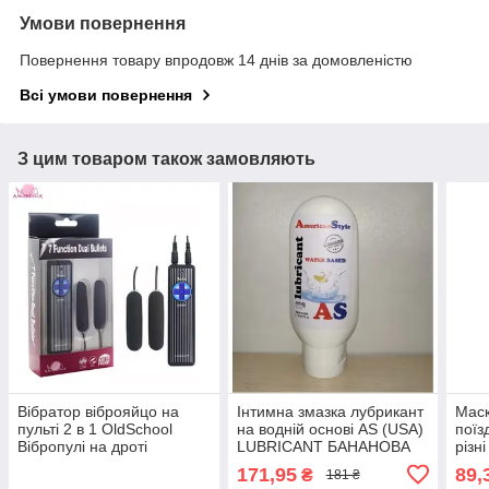
Умови повернення
Повернення товару впродовж 14 днів за домовленістю
Всі умови повернення
З цим товаром також замовляють
Вібратор віброяйцо на
Інтимна змазка лубрикант
Маск
пульті 2 в 1 OldSchool
на водній основі AS (USA)
поїз
Вібропулі на дроті
LUBRICANT БАНАНОВА
різн
115 mg
171,95
89,
₴
181 ₴