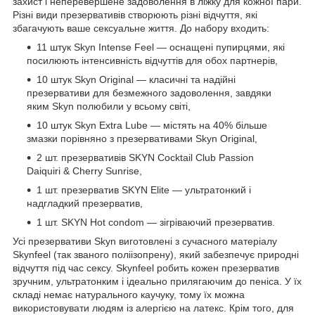
захист і неперевершене задоволення в ліжку для кожної пари.
Різні види презервативів створюють різні відчуття, які
збагачують ваше сексуальне життя. До набору входить:
11 штук Skyn Intense Feel — оснащені пупирцями, які
посилюють інтенсивність відчуттів для обох партнерів,
10 штук Skyn Original — класичні та надійні
презервативи для безмежного задоволення, завдяки
яким Skyn полюбили у всьому світі,
10 штук Skyn Extra Lube — містять на 40% більше
змазки порівняно з презервативами Skyn Original,
2 шт. презервативів SKYN Cocktail Club Passion
Daiquiri & Cherry Sunrise,
1 шт. презерватив SKYN Elite — ультратонкий і
надгладкий презерватив,
1 шт. SKYN Hot condom — зігріваючий презерватив.
Усі презервативи Skyn виготовлені з сучасного матеріалу
Skynfeel (так званого поліізопрену), який забезпечує природні
відчуття під час сексу. Skynfeel робить кожен презерватив
зручним, ультратонким і ідеально прилягаючим до пеніса. У їх
складі немає натурального каучуку, тому їх можна
використовувати людям із алергією на латекс. Крім того, для