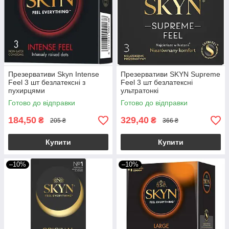
Презервативи Skyn Intense
Презервативи SKYN Supreme
Feel 3 шт безлатексні з
Feel 3 шт безлатексні
пухирцями
ультратонкі
Готово до відправки
Готово до відправки
184,50
329,40
₴
₴
205 ₴
366 ₴
Купити
Купити
–10%
–10%