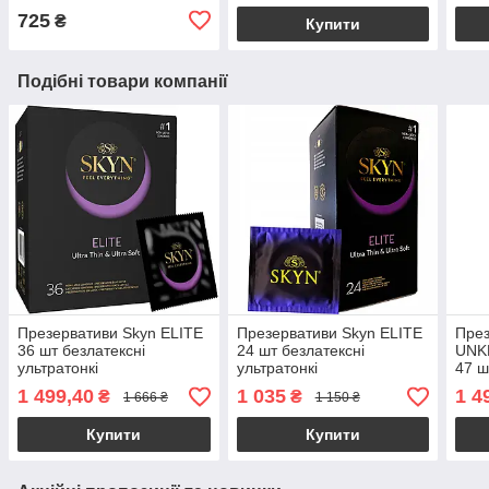
725
₴
Купити
Подібні товари компанії
Презервативи Skyn ELITE
Презервативи Skyn ELITE
През
36 шт безлатексні
24 шт безлатексні
UNK
ультратонкі
ультратонкі
47 ш
безл
1 499,40
1 035
1 4
₴
₴
1 666 ₴
1 150 ₴
Купити
Купити