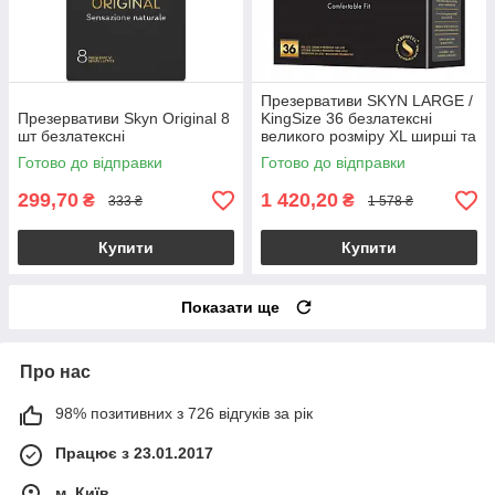
Презервативи SKYN LARGE /
Презервативи Skyn Original 8
KingSize 36 безлатексні
шт безлатексні
великого розміру XL ширші та
довші
Готово до відправки
Готово до відправки
299,70
1 420,20
₴
₴
333 ₴
1 578 ₴
Купити
Купити
Показати ще
Про нас
98% позитивних з 726 відгуків за рік
Працює з 23.01.2017
м. Київ