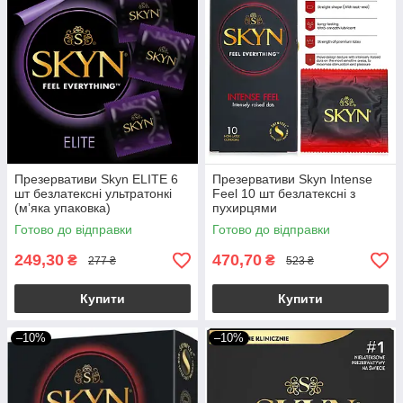
Презервативи Skyn ELITE 6
Презервативи Skyn Intense
шт безлатексні ультратонкі
Feel 10 шт безлатексні з
(мʼяка упаковка)
пухирцями
Готово до відправки
Готово до відправки
249,30
470,70
₴
₴
277 ₴
523 ₴
Купити
Купити
–10%
–10%