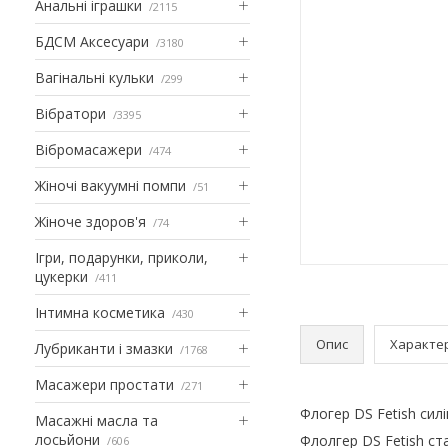
Анальні іграшки
2115
БДСМ Аксесуари
3180
Вагінальні кульки
299
Вібратори
3395
Вібромасажери
474
Жіночі вакуумні помпи
51
Жіноче здоров'я
74
Ігри, подарунки, приколи,
цукерки
411
Інтимна косметика
430
Опис
Характе
Лубриканти і змазки
1768
Масажери простати
271
Флогер DS Fetish сил
Масажні масла та
лосьйони
Флолгер DS Fetish с
606