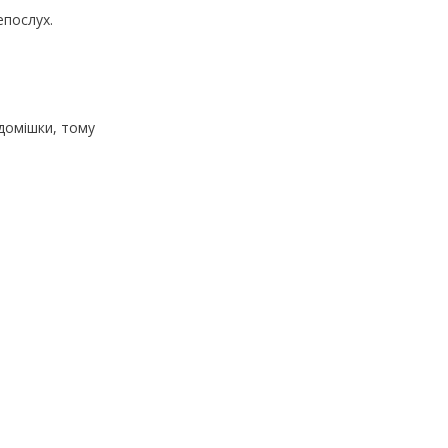
епослух.
 домішки, тому