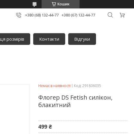
Кошик
+380 (68) 132-44-77
+380 (67) 132-44-77
ця розмірів
Контакти
Відгуки
Немає в наявності
Код:
291806035
Флогер DS Fetish силікон,
блакитний
499 ₴