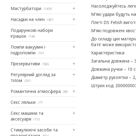
Насолоджуйтесь легк
Мастурбатори
1439
М'які удари будуть на
Насадки на член
387
Плеті DS Fetish вигот
Подарункові набори
М'які подовжені хвос
іграшок
140
До складу цих матері
батіг може використо
Помпи вакуумні і
гидропомпи
Характеристика:
191
Загальна довжина – 
Презервативи
586
Довжина ручки – 10 с
Регулярний догляд за
Діаметр рукоятки – 2
тілом
201
Штрих код: 20000000
Романтична атмосфера
88
Секс ляльки
77
Секс машини та
аксесуари
151
Стимулюючі засоби та
пролонгатори
902