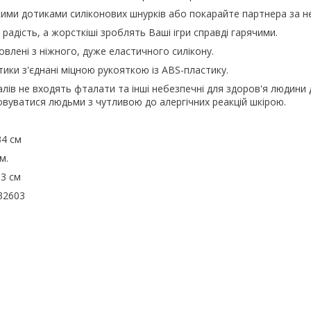
ими дотиками силіконових шнурків або покарайте партнера за н
 радість, а жорсткіші зроблять Ваші ігри справді гарячими.
овлені з ніжного, дуже еластичного силікону.
тики з'єднані міцною рукояткою із ABS-пластику.
алів не входять фталати та інші небезпечні для здоров'я людини
вуватися людьми з чутливою до алергічних реакцій шкірою.
34 см
м.
,3 см
32603