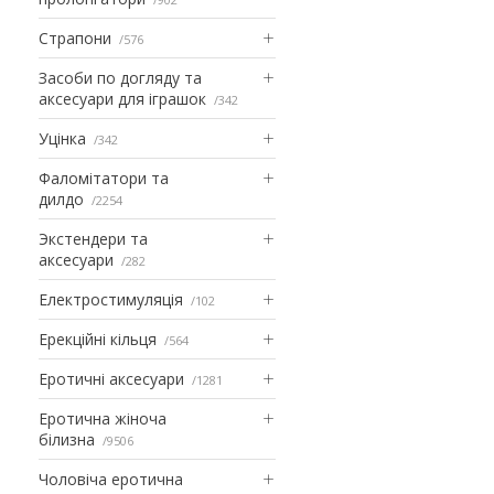
Страпони
576
Засоби по догляду та
аксесуари для іграшок
342
Уцінка
342
Фаломітатори та
дилдо
2254
Экстендери та
аксесуари
282
Електростимуляція
102
Ерекційні кільця
564
Еротичні аксесуари
1281
Еротична жіноча
білизна
9506
Чоловіча еротична