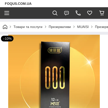
FOQUS.COM.UA
Товари та послуги
Презервативи
MUAISI
Презерв
–10%