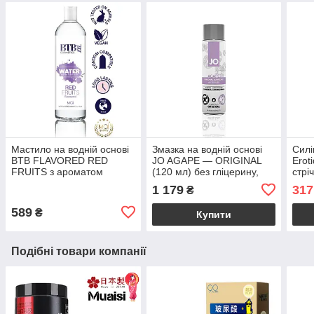
Мастило на водній основі
Змазка на водній основі
Силі
BTB FLAVORED RED
JO AGAPE — ORIGINAL
Erot
FRUITS з ароматом
(120 мл) без гліцерину,
стрі
червоних фруктів (250 мл)
гліколю та парабенів
под
1 179
317
₴
589
₴
Купити
Подібні товари компанії