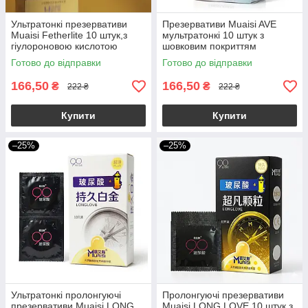
Ультратонкі презервативи
Презервативи Muaisi AVE
Muaisi Fetherlite 10 штук,з
мультратонкі 10 штук з
гіулороновою кислотою
шовковим покриттям
Готово до відправки
Готово до відправки
166,50
166,50
₴
₴
222 ₴
222 ₴
Купити
Купити
–25%
–25%
Ультратонкі пролонгуючі
Пролонгуючі презервативи
презервативи Muaisi LONG
Muaisi LONG LOVE 10 штук,з