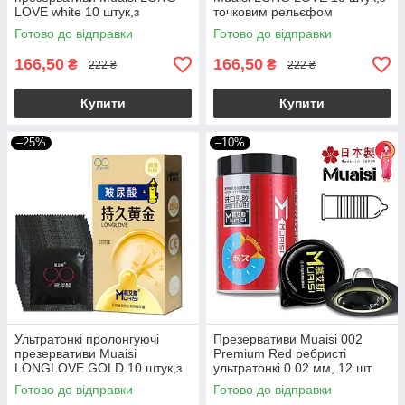
LOVE white 10 штук,з
точковим рельєфом
гіулороновою кислотою
Готово до відправки
Готово до відправки
166,50
166,50
₴
₴
222 ₴
222 ₴
Купити
Купити
–25%
–10%
Ультратонкі пролонгуючі
Презервативи Muaisi 002
презервативи Muaisi
Premium Red ребристі
LONGLOVE GOLD 10 штук,з
ультратонкі 0.02 мм, 12 шт
додатковою змазкою
Готово до відправки
Готово до відправки