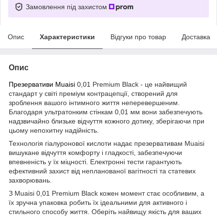
Замовлення під захистом
Опис
Характеристики
Відгуки про товар
Доставка
Опис
Презервативи
Muaisi
0,01 Premium Black - це найвищий
стандарт у світі преміум контрацепції, створений для
зроблення вашого інтимного життя неперевершеним.
Благодаря ультратонким стінкам 0,01 мм вони забезпечують
надзвичайно близьке відчуття кожного дотику, зберігаючи при
цьому непохитну надійність.
Технологія гіалуронової кислоти надає презервативам Muaisi
вишукане відчуття комфорту і гладкості, забезпечуючи
впевненість у їх міцності. Електронні тести гарантують
ефективний захист від непланованої вагітності та статевих
захворювань.
З Muaisi 0,01 Premium Black кожен момент стає особливим, а
їх зручна упаковка робить їх ідеальними для активного і
стильного способу життя. Оберіть найвищу якість для ваших