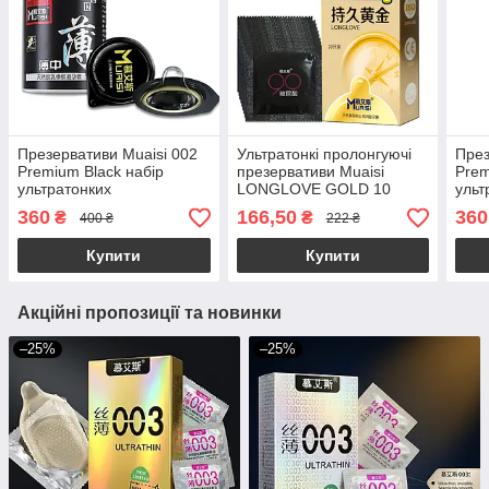
Презервативи Muaisi 002
Ультратонкі пролонгуючі
През
Premium Black набір
презервативи Muaisi
Prem
ультратонких
LONGLOVE GOLD 10
ульт
презервативів з
штук,з додатковою
360
166,50
360
₴
₴
400 ₴
222 ₴
підвищеною кількістю
змазкою
змазки 0.02 мм, 12 шт
Купити
Купити
Акційні пропозиції та новинки
–25%
–25%