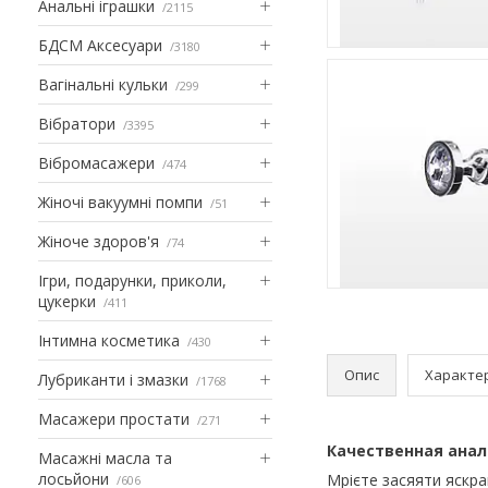
Анальні іграшки
2115
БДСМ Аксесуари
3180
Вагінальні кульки
299
Вібратори
3395
Вібромасажери
474
Жіночі вакуумні помпи
51
Жіноче здоров'я
74
Ігри, подарунки, приколи,
цукерки
411
Інтимна косметика
430
Опис
Характе
Лубриканти і змазки
1768
Масажери простати
271
Качественная аналь
Масажні масла та
лосьйони
Мрієте засяяти яскр
606