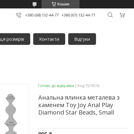
Кошик
+380 (68) 132-44-77
+380 (67) 132-44-77
ця розмірів
Контакти
Відгуки
Готово до відправки
Код:
TJ10576
Анальна ялинка металева з
каменем Toy Joy Anal Play
Diamond Star Beads, Small
995 ₴