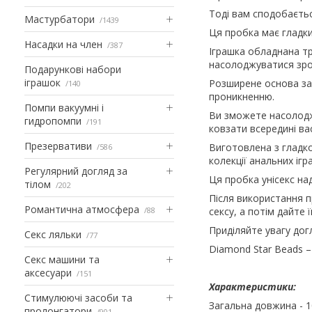
Тоді вам сподобаєтьс
Мастурбатори
1439
Ця пробка має гладки
Насадки на член
387
Іграшка обладнана т
насолоджуватися зр
Подарункові набори
іграшок
Розширене основа за
140
проникненню.
Помпи вакуумні і
Ви зможете насолодж
гидропомпи
191
ковзати всередині вас
Презервативи
Виготовлена з гладко
586
колекції анальних ігр
Регулярний догляд за
Ця пробка унісекс на
тілом
202
Після використання 
Романтична атмосфера
88
сексу, а потім дайте 
Приділяйте увагу дог
Секс ляльки
77
Diamond Star Beads –
Секс машини та
аксесуари
151
Характеристики:
Стимулюючі засоби та
Загальна довжина - 1
пролонгатори
901