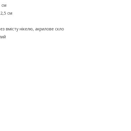
 см
2,5 см
без вмісту нікелю, акрилове скло
лий