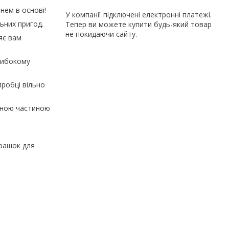
нем в основі!
У компанії підключені електронні платежі.
ьних пригод.
Тепер ви можете купити будь-який товар
не покидаючи сайту.
яє вам
либокому
робці вільно
ємною частиною
грашок для