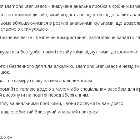
я Diamond Star Beads – вишукана анальна пробка з срібним каме
й і захопливий дизайн, який додасть нотку розкіші до ваших анал
рьома збільшуючимися в розмірі анальними кульками, що дозвол
остаючою стимуляцією.
безпечує легке і безпечне використання, запобігаючи занадто г
уватися безтурботними і незабутніми відчуттями, дозволяючи п
.
го і безпечного для тіла алюмінію, Diamond Star Beads є невід'
ашок.
дасть гламуру і шику вашим анальним іграм.
промийте теплою водою з милом або спеціальним засобом для і
їй висохнути на повітрі перед зберіганням.
ляду за анальними пробками, і вони послужать вам довго.
 ваш особистий блискучий анальний прикраса!
0,5 см