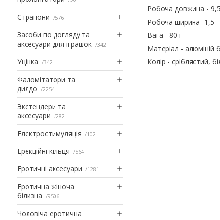
Робоча довжина - 9,5
Страпони
576
Робоча ширина -1,5 - 
Засоби по догляду та
Вага - 80 г
аксесуари для іграшок
342
Матеріал - алюміній 
Уцінка
Колір - сріблястий, бі
342
Фаломітатори та
дилдо
2254
Экстендери та
аксесуари
282
Електростимуляція
102
Ерекційні кільця
564
Еротичні аксесуари
1281
Еротична жіноча
білизна
9506
Чоловіча еротична