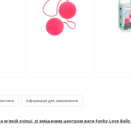
ристики
Інформація для замовлення
а м'якій зчіпці, зі зміщеним центром ваги Funky Love Balls 