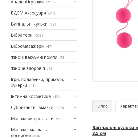
Анальні іграшки
2115
БДСМ Аксесуари
3180
Вагінальні кульки
299
Вібратори
3395
Вібромасажери
474
Жіночі вакуумні помпи
51
Жіноче здоров'я
74
Ігри, подарунки, приколи,
цукерки
411
Інтимна косметика
430
Опис
Характе
Лубриканти і змазки
1768
Масажери простати
271
Вагінальні кульки н
Масажні масла та
3.5 см
лосьйони
606