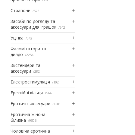
Страпони
576
Засоби по догляду та
аксесуари для іграшок
342
Уцінка
342
Фаломітатори та
дилдо
2254
Экстендери та
аксесуари
282
Електростимуляція
102
Ерекційні кільця
564
Еротичні аксесуари
1281
Еротична жіноча
білизна
9506
Чоловіча еротична