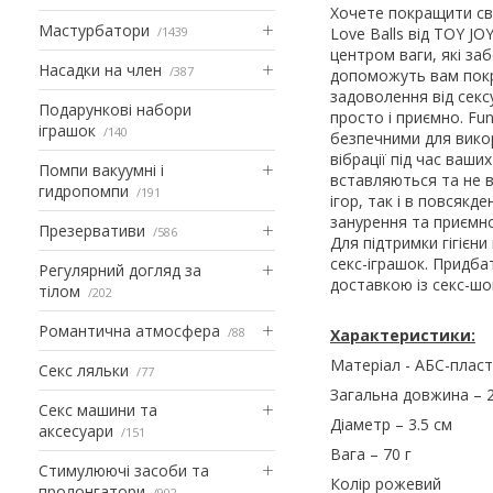
Хочете покращити сво
Мастурбатори
1439
Love Balls від TOY JO
центром ваги, які за
Насадки на член
387
допоможуть вам покр
задоволення від сек
Подарункові набори
просто і приємно. Fun
іграшок
140
безпечними для вико
вібрації під час ваши
Помпи вакуумні і
вставляються та не 
гидропомпи
191
ігор, так і в повсяк
занурення та приємн
Презервативи
586
Для підтримки гігієн
секс-іграшок. Придба
Регулярний догляд за
доставкою із секс-шоп
тілом
202
Романтична атмосфера
88
Характеристики:
Матеріал - АБС-плас
Секс ляльки
77
Загальна довжина – 
Секс машини та
Діаметр – 3.5 см
аксесуари
151
Вага – 70 г
Стимулюючі засоби та
Колір рожевий
пролонгатори
902