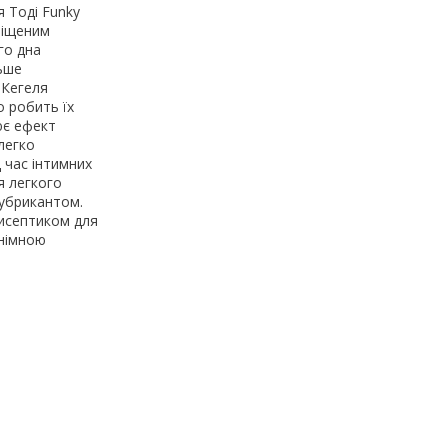
 Тоді Funky
зміщеним
го дна
ьше
 Кегеля
о робить їх
ює ефект
 легко
 час інтимних
я легкого
лубрикантом.
тисептиком для
онімною