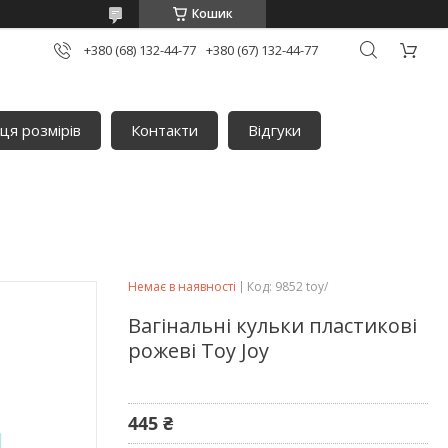
Кошик
+380 (68) 132-44-77
+380 (67) 132-44-77
ця розмірів
Контакти
Відгуки
Немає в наявності
Код:
9852 toy/
Вагінальні кульки пластикові
рожеві Toy Joy
445 ₴