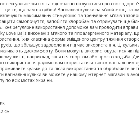
є сексуальне життя та одночасно піклуватися про своє здоров'я
Y – це те, що вам потрібно! Вагінальні кульки на м'якій зчіпці та 
безпечують максимальну стимуляцію та тренування м'язів тазово
ащити самопочуття, запобігти хворобам та отримувати ще біл
су. Їхнє регулярне використання допоможе вам проводити вправи
ky Love Balls виконані з м'якого та гіпоалергенного матеріалу, щ
ристання. Їхня класична форма зміщеного центру тяжіння створ
х рухів, що збільшує задоволення під час використання. Ці кульки
викликають дискомфорту. Вони можуть використовуватися як під
денному житті, наприклад, заняття спортом або просто ходьба. Дл
ого використання радимо вам скористатися також вагінальним 
и промивайте кульки до та після використання та обробляйте ан
ти вагінальні кульки ви можете у нашому інтернет-магазині з ан
у по всіх містах України.
тик
22 см