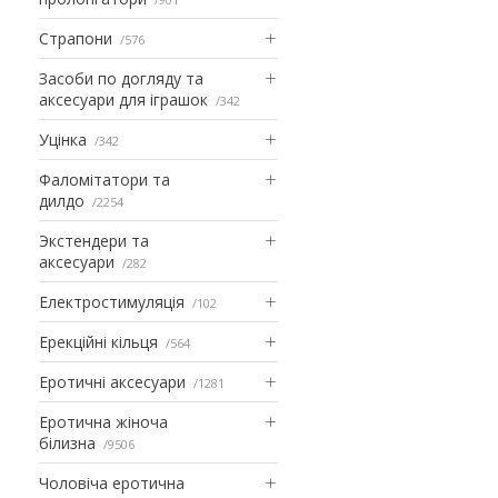
Страпони
576
Засоби по догляду та
аксесуари для іграшок
342
Уцінка
342
Фаломітатори та
дилдо
2254
Экстендери та
аксесуари
282
Електростимуляція
102
Ерекційні кільця
564
Еротичні аксесуари
1281
Еротична жіноча
білизна
9506
Чоловіча еротична