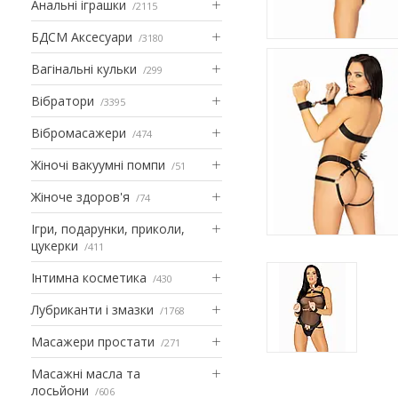
Анальні іграшки
2115
БДСМ Аксесуари
3180
Вагінальні кульки
299
Вібратори
3395
Вібромасажери
474
Жіночі вакуумні помпи
51
Жіноче здоров'я
74
Ігри, подарунки, приколи,
цукерки
411
Інтимна косметика
430
Лубриканти і змазки
1768
Масажери простати
271
Масажні масла та
лосьйони
606