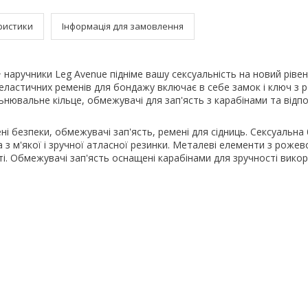
ристики
Інформація для замовлення
наручники Leg Avenue підніме вашу сексуальність на новий рівен
еластичних ременів для бондажу включає в себе замок і ключ з
ьнювальне кільце, обмежувачі для зап'ясть з карабінами та відпов
ні безпеки, обмежувачі зап'ясть, ремені для сідниць. Сексуальна 
 з м'якої і зручної атласної резинки. Металеві елементи з роже
. Обмежувачі зап'ясть оснащені карабінами для зручності викор