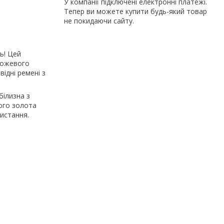
У компанії підключені електронні платежі.
Тепер ви можете купити будь-який товар
не покидаючи сайту.
ь! Цей
 рожевого
ідні ремені з
білизна з
вого золота
истання.