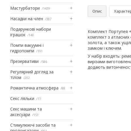
Мастурбатори
1439
Опис
Характе
Насадки на член
387
Подарункові набори
Комплект Портупея + 
іграшок
140
комплект з атласних 
золота, а також ущіл
Помпи вакуумні і
замком і ключем.
гидропомпи
191
У набір входять: реме
Презервативи
вирізами виготовлена
586
додають витонченості
Регулярний догляд за
тілом
202
Романтична атмосфера
88
Секс ляльки
77
Секс машини та
аксесуари
151
Стимулюючі засоби та
пролонгатори
901