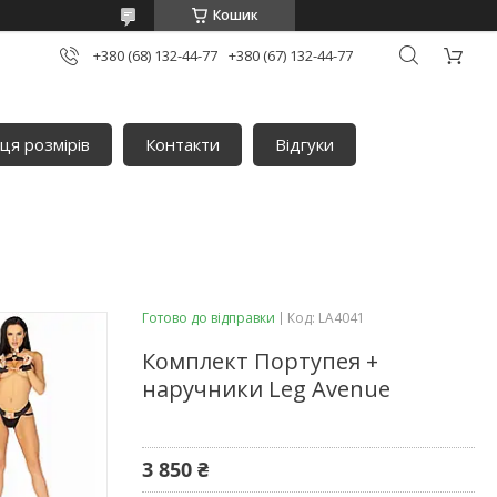
Кошик
+380 (68) 132-44-77
+380 (67) 132-44-77
ця розмірів
Контакти
Відгуки
Готово до відправки
Код:
LA4041
Комплект Портупея +
наручники Leg Avenue
3 850 ₴