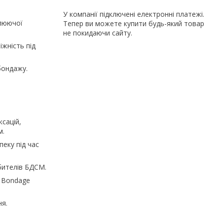
У компанії підключені електронні платежі.
плюючої
Тепер ви можете купити будь-який товар
не покидаючи сайту.
жність під
бондажу.
сацій,
м.
пеку під час
юбителів БДСМ.
m Bondage
ня.