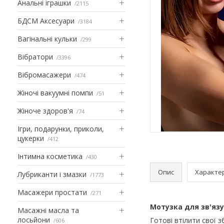
Анальні іграшки
2115
БДСМ Аксесуари
3184
Вагінальні кульки
299
Вібратори
3396
Вібромасажери
474
Жіночі вакуумні помпи
51
Жіноче здоров'я
74
Ігри, подарунки, приколи,
цукерки
412
Інтимна косметика
430
Опис
Характе
Лубриканти і змазки
1773
Масажери простати
271
Мотузка для зв'язу
Масажні масла та
лосьйони
Готові втілити свої з
606