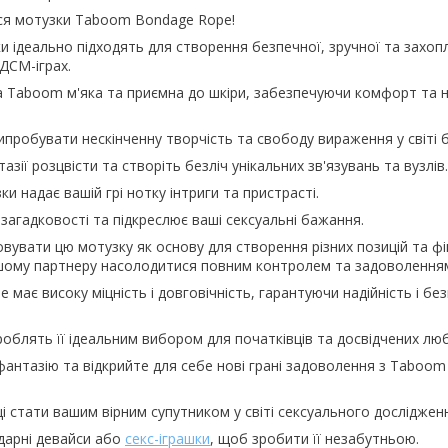
ся мотузки Taboom Bondage Rope!
ки ідеально підходять для створення безпечної, зручної та захо
ДСМ-іграх.
 Taboom м'яка та приємна до шкіри, забезпечуючи комфорт та ні
пробувати нескінченну творчість та свободу вираження у світі 
зії розцвісти та створіть безліч унікальних зв'язувань та вузлів.
и надає вашій грі нотку інтриги та пристрасті.
загадковості та підкреслює ваші сексуальні бажання.
увати цю мотузку як основу для створення різних позицій та фік
шому партнеру насолодитися повним контролем та задоволення
ає високу міцність і довговічність, гарантуючи надійність і без
ть роблять її ідеальним вибором для початківців та досвідчених л
антазію та відкрийте для себе нові грані задоволення з Taboo
і стати вашим вірним супутником у світі сексуального досліджен
дарні девайси або
секс-іграшки
, щоб зробити її незабутньою.