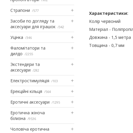
Страпони
577
Характеристики:
Засоби по догляду та
Колір червоний
аксесуари для іграшок
342
Матеріал - Поліпропі
Уцінка
Довжина - 1,5 метра
346
Товщина - 0,7 мм
Фаломітатори та
дилдо
2255
Экстендери та
аксесуари
282
Електростимуляція
103
Ерекційні кільця
564
Еротичні аксесуари
1295
Еротична жіноча
білизна
9536
Чоловіча еротична