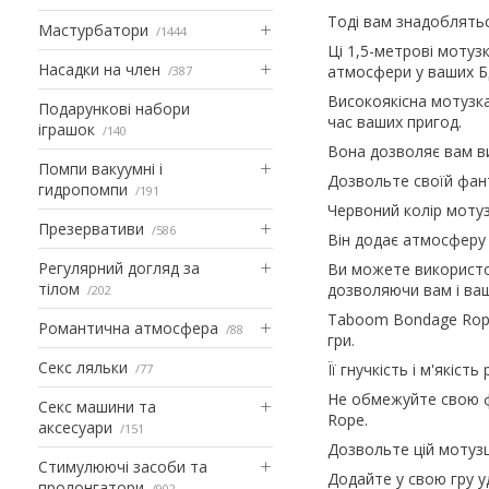
Тоді вам знадоблять
Мастурбатори
1444
Ці 1,5-метрові мотуз
Насадки на член
атмосфери у ваших Б
387
Високоякісна мотузка
Подарункові набори
час ваших пригод.
іграшок
140
Вона дозволяє вам ви
Помпи вакуумні і
Дозвольте своїй фанта
гидропомпи
191
Червоний колір мотузк
Презервативи
586
Він додає атмосферу 
Регулярний догляд за
Ви можете використов
тілом
дозволяючи вам і ва
202
Taboom Bondage Rope м
Романтична атмосфера
88
гри.
Секс ляльки
Її гнучкість і м'якіс
77
Не обмежуйте свою ф
Секс машини та
Rope.
аксесуари
151
Дозвольте цій мотузц
Стимулюючі засоби та
Додайте у свою гру у
пролонгатори
902