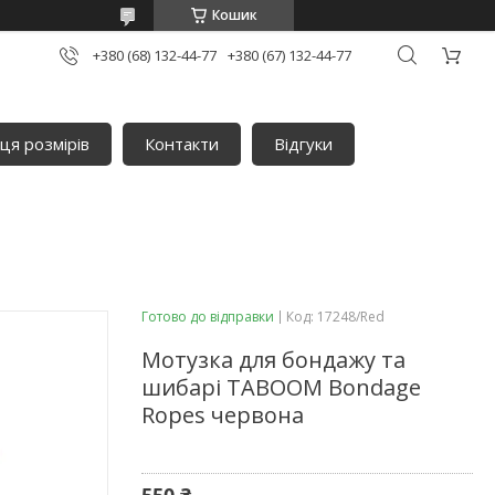
Кошик
+380 (68) 132-44-77
+380 (67) 132-44-77
ця розмірів
Контакти
Відгуки
Готово до відправки
Код:
17248/Red
Мотузка для бондажу та
шибарі TABOOM Bondage
Ropes червона
550 ₴