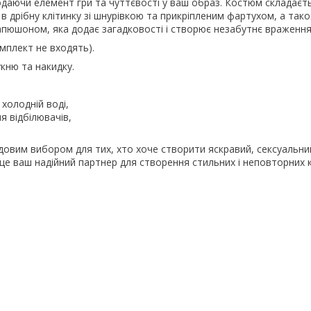
одаючи елемент гри та чуттєвості у ваш образ. Костюм складаєть
і в дрібну клітинку зі шнурівкою та прикріпленим фартухом, а так
апюшоном, яка додає загадковості і створює незабутнє враження
омплект не входять).
кню та накидку.
 холодній воді,
я відбілювачів,
овим вибором для тих, хто хоче створити яскравий, сексуальний
це ваш надійний партнер для створення стильних і неповторних 