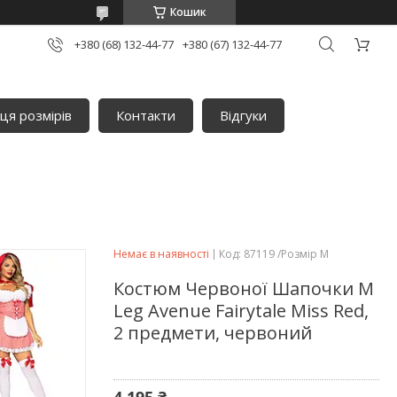
Кошик
+380 (68) 132-44-77
+380 (67) 132-44-77
ця розмірів
Контакти
Відгуки
Немає в наявності
Код:
87119 /Розмір М
Костюм Червоної Шапочки М
Leg Avenue Fairytale Miss Red,
2 предмети, червоний
4 195 ₴