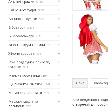
Анальні іграшки
2115
БДСМ Аксесуари
3183
Вагінальні кульки
299
Вібратори
3395
Вібромасажери
474
Жіночі вакуумні помпи
51
Жіноче здоров'я
74
Ігри, подарунки, приколи,
цукерки
411
Інтимна косметика
430
Опис
Характе
Лубриканти і змазки
1768
Масажери простати
271
Вам неодмінно сподоб
Масажні масла та
створений для особл
лосьйони
606