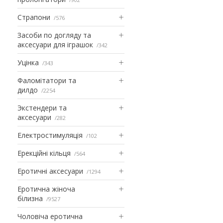
Страпони
576
Засоби по догляду та
аксесуари для іграшок
342
Уцінка
343
Фаломітатори та
дилдо
2254
Экстендери та
аксесуари
282
Електростимуляція
102
Ерекційні кільця
564
Еротичні аксесуари
1294
Еротична жіноча
білизна
9527
Чоловіча еротична