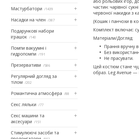
або рольових ігор, д
частин: чарівної сукн
Мастурбатори
1439
червоної накидки з к
Насадки на член
387
(Кошик і панчохи в к
Комплект включає: су
Подарункові набори
іграшок
140
Матеріали/Догляд:
Прання вручну в
Помпи вакуумні і
Без використанн
гидропомпи
191
Не прасувати.
Презервативи
586
Цей костюм стане чуд
образ. Leg Avenue — 
Регулярний догляд за
тілом
202
Романтична атмосфера
88
Секс ляльки
77
Секс машини та
аксесуари
151
Стимулюючі засоби та
пролонгатори
902