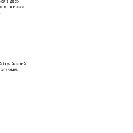
ся з двох
ож класичної
.
 і грайливий
костюмів.