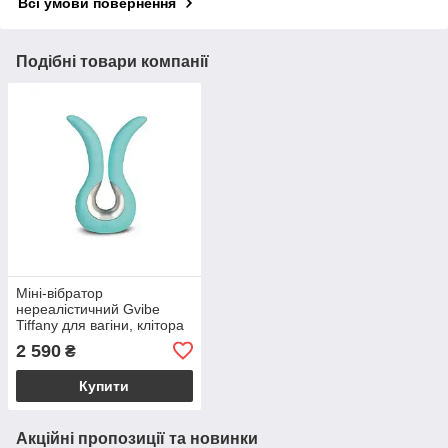
Всі умови повернення
Подібні товари компанії
Міні-вібратор
нереалістичний Gvibe
Tiffany для вагіни, клітора
та анальної зони, м'ятний,
2 590
₴
10.5 х 2 см
Купити
Акційні пропозиції та новинки