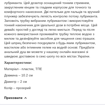
лубриканта. Цей дозатор оснащений тонким стрижнем,
закругленим кінцем та гладким корпусом для точного та
комфортного нанесення. Дві петельки для пальців та зручний
плунжер забезпечують легкість контролю потоку лубриканта.
Заповніть трубку вибраним лубрикантом і використовуйте
тонкий наконечник для ідеальної дози в потрібне місце. Цей
девайс простий у догляді та легко миється. Перед та після
кожного використання промивайте трубку теплою водою з
милом та дезінфікуйте засобом для чищення секс-іграшок.
Цей шприц безпечно поєднувати з будь-яким лубрикантом,
мастилом або інтимним гелем на водній основі. Придбати
анальний душ ви можете у нашому онлайн-магазині зі
швидкою доставкою із секс-шопу по всіх містах України.
Характеристики:
Матеріал - пластик, ТПЕ
Довжина – 10.2 см
Діаметр – 2 см
Колір – прозорий
Приховати