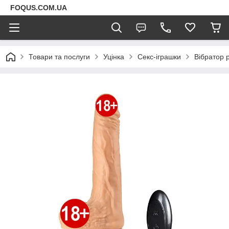
FOQUS.COM.UA
Товари та послуги
Уцінка
Секс-іграшки
Вібратор 