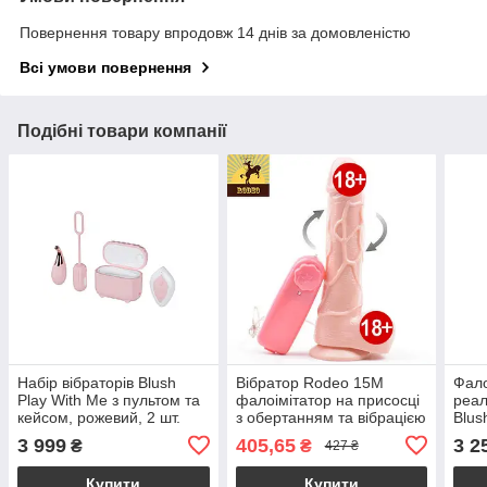
Повернення товару впродовж 14 днів за домовленістю
Всі умови повернення
Подібні товари компанії
Набір вібраторів Blush
Вібратор Rodeo 15M
Фало
Play With Me з пультом та
фалоімітатор на присосці
реал
кейсом, рожевий, 2 шт.
з обертанням та вібрацією
Blus
на пульті
силі
3 999
405,65
3 2
₴
₴
427 ₴
х 5 
Купити
Купити