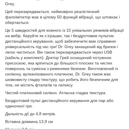
Grey.
Цей перезаряджається, неймовірно реалістичний
фалоімітатор має в цілому 50 функцій вібрації, що штовхає і
обертається.
Це 5 швидкостей для кожного із 10 унікальних режимів вібрації
на вибір. Керуйте як з іграшки, так і бездротовим пультом
дистанційного керування, щоб забезпечити вам справжню
універсальність під час гри! Dr. Grey захищений від бризок і
легко чиститься. Він також перезаряджається через USB
(кабель у комплекті). Доктор Грей оснащений потужною
присоскою, яка кріпиться до більшості плоских та чистих
поверхонь та сумісна з ременями безпеки. Виготовлений із
силікону, вулканізованого платиною, Dr. Grey також має
шовковисту гладку текстуру, що робить його безпечним для
тіла, не містить фталатів та латексу.
Чистий платиновий силікон. Атласна гладка текстура.
Бездротовий пульт дистанційного керування для пар або
одиночної гри.
Дальність дії до 4,8 метрів.
Вставна довжина 13,9 см