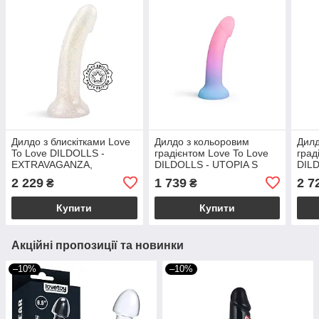
Дилдо з блискітками Love
Дилдо з кольоровим
Дилд
To Love DILDOLLS -
градієнтом Love To Love
град
EXTRAVAGANZA,
DILDOLLS - UTOPIA S
DILD
ультрам’який
ультрам'який
ульт
2 229
1 739
2 7
₴
₴
Купити
Купити
Акційні пропозиції та новинки
–10%
–10%