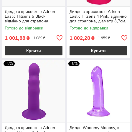
Дилдо з присоскою Adrien
Дилдо з присоскою Adrien
Lastic Hitsens 5 Black,
Lastic Hitsens 4 Pink, відмінно
відмінно для страпона,
для страпона, діаметр 3,7см,
діаметр 2,4 см, довжина
довжина 17,8см
Готово до відправки
Готово до відправки
13см
1 001,88
1 802,28
₴
₴
1 089 ₴
1 959 ₴
Купити
Купити
–8%
–8%
Дилдо з присоскою Adrien
Дилдо Wooomy Mooosy, з