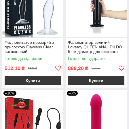
Фаллоімітатор прозорий з
Фалоїмітатор великий
присоскою Flawless Clear
Lovetoy QUEEN ANAL DILDO
силіконовий
5 см діаметр для фістинга
Готово до відправки
Готово до відправки
512,10
889,20
₴
₴
569 ₴
988 ₴
Купити
Купити
–10%
–8%