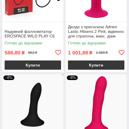
Дилдо з присоскою Adrien
Надувний фаллоімітатор
Lastic Hitsens 2 Pink, відмінно
EROSPACE WILD PLAY C6
для страпона, макс. діам.
4см, довж. 16,7см
Готово до відправки
Готово до відправки
586,80
1 001,88
₴
₴
652 ₴
1 089 ₴
Купити
Купити
–8%
–8%