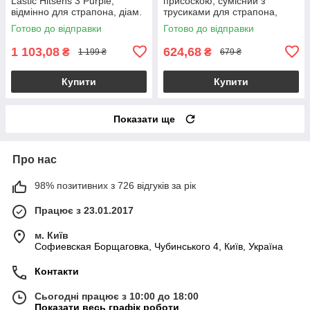
Lastic Hitsens 3 Purple,
присоскою, сумісний з
відмінно для страпона, діам.
трусиками для страпона,
4,1см, довжина 18,2см
довжина 18 см, діаметр 4,5
Готово до відправки
Готово до відправки
см
1 103,08
624,68
₴
₴
1 199 ₴
679 ₴
Купити
Купити
Показати ще
Про нас
98% позитивних з 726 відгуків за рік
Працює з 23.01.2017
м. Київ
Софиевская Борщаговка, Чубинського 4, Київ, Україна
Контакти
Сьогодні працює з 10:00 до 18:00
Показати весь графік роботи