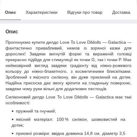
Опис
Характеристики
Відгуки про товар
Доставка
Опис
Пропонуємо купити дилдо Love To Love Dildolls — Galactica —
фантастично привабливий, немов із зоряної казки для
дорослих! Завдяки вигнутій формі та вираженій головці
прекрасно підійде для стимуляції як точки G, так і точки P. Має
неймовірний вигляд завдяки градієнту від ніжно-рожевого
кольору до ніжно-блакитного, з косметичними блискітками.
Зроблений з якісного силікону, він дуже приємний на дотик.
Надійна присоска дає змогу кріпити на гладеньку поверхню,
завдяки чому руки вільні для додаткових пестощів.
Силіконовий дилдо Love To Love Dildolls — Galactica має такі
особливості:
пружний та гнучкий;
якісний матеріал: 100 % силікон, шовковистий на
дотик;
приємні розміри: ввідна довжина 14,8 см, діаметр 3,5