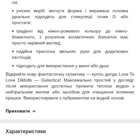
см;
унісекс виріб: вигнута форма і виражена головка
ідеально підходять для стимуляції точки G або
простати;
градієнт від ніжно-рожевого кольору до ніжно-
блакитного, з розсипом косметичних блискіток має
просто чарівний вигляд;
надійна присоска звільняє руки для додаткових
пестощів;
підходить для використання у ванні або душі.
Відкрийте нову фантастичну галактику — купіть дилдо Love To
Love Dildolls — Galactica! Максимально простий у догляді:
після використання достатньо промити теплою водою з
нейтральним милом або засобом для очищення інтимних
іграшок. Використовувати з лубрикантом на водній основі.
Приховати
Характеристики