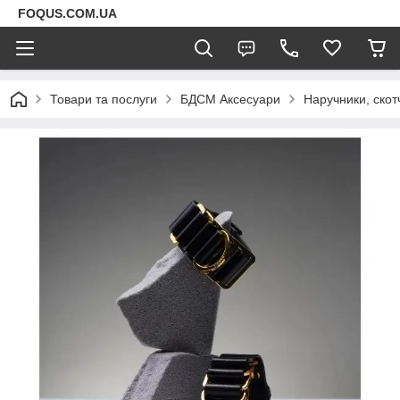
FOQUS.COM.UA
Товари та послуги
БДСМ Аксесуари
Наручники, скот