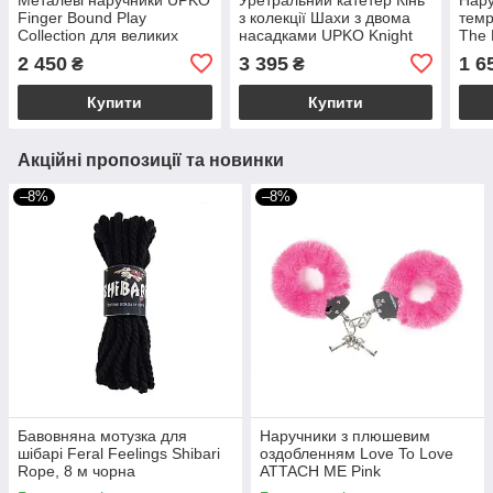
Finger Bound Play
з колекції Шахи з двома
темр
Collection для великих
насадками UPKO Knight
The 
пальчиків рук, золотисті
The Chess
роже
2 450
3 395
1 6
₴
₴
Купити
Купити
Акційні пропозиції та новинки
–8%
–8%
Бавовняна мотузка для
Наручники з плюшевим
шібарі Feral Feelings Shibari
оздобленням Love To Love
Rope, 8 м чорна
ATTACH ME Pink