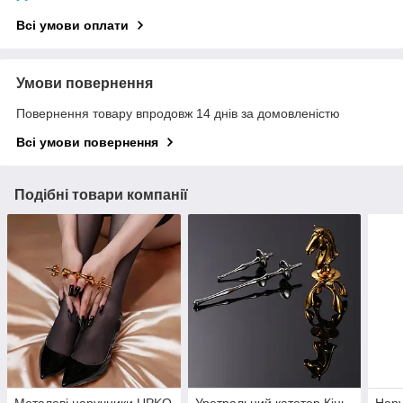
Всі умови оплати
Умови повернення
Повернення товару впродовж 14 днів за домовленістю
Всі умови повернення
Подібні товари компанії
Металеві наручники UPKO
Уретральний катетер Кінь
Нару