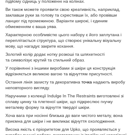
підйому сідниць у положенні на колінах.
Ви також можете проявити свою креативність, наприклад,
заклавши руки за голову та схрестивши їх, або провівши
ланцюг під промежиною. Варіанти широкі, і єдиним
обмеженням є ваша уява.
Характерною особливістю цього набору є його заплутана і
переплітається структура, що створює унікальну візуальну
мову, що нагадує закрите кохання.
Золотий колір додає нотку розкоші та шляхетності
та символізує крутий та стильний образ.
У порівнянні з іншими виробами зі шкіри ця конструкція
відрізняється великою вагою та відчуттям присутності.
Остання лінія захисту та декоративна
точка
надають виробу
неповторного вигляду.
Наручники з колекції Indulge In The Restraints виготовлені зі
сплаву цинку та плетеної шкіри, що підкреслює гнучку
металеву форму та відчуття твердої шкіри.
Хоча вага при носінні близька до ваги чистого металу, вона
приємна для шкіри і не викликає відчуття охолодження.
Висока якість є пріоритетом для Upko, що проявляється у
виробах ручної роботи, виготовлених із італійської коров'ячої