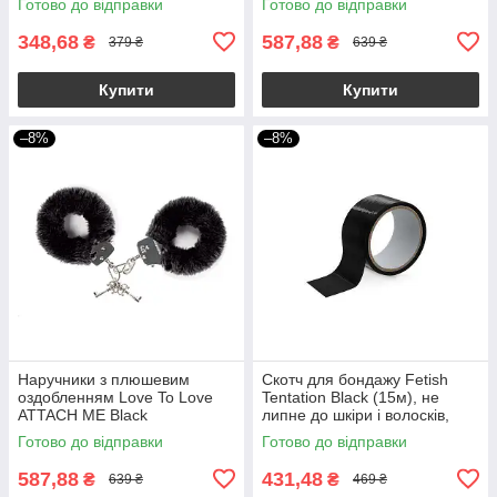
Готово до відправки
Готово до відправки
348,68
587,88
₴
₴
379 ₴
639 ₴
Купити
Купити
–8%
–8%
Наручники з плюшевим
Скотч для бондажу Fetish
оздобленням Love To Love
Tentation Black (15м), не
ATTACH ME Black
липне до шкіри і волосків,
тільки сам до себе
Готово до відправки
Готово до відправки
587,88
431,48
₴
₴
639 ₴
469 ₴