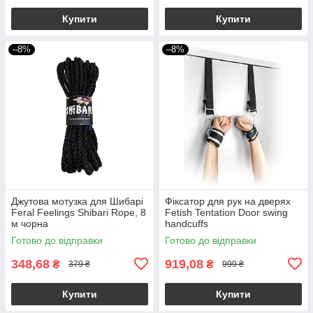
Купити
Купити
–8%
–8%
Джутова мотузка для Шибарі
Фіксатор для рук на дверях
Feral Feelings Shibari Rope, 8
Fetish Tentation Door swing
м чорна
handcuffs
Готово до відправки
Готово до відправки
348,68
919,08
₴
₴
379 ₴
999 ₴
Купити
Купити