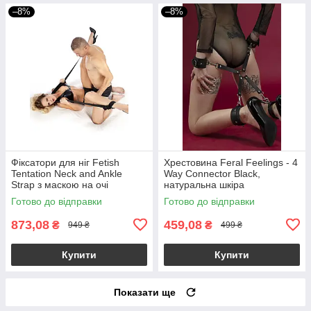
–8%
–8%
Фіксатори для ніг Fetish
Хрестовина Feral Feelings - 4
Tentation Neck and Ankle
Way Connector Black,
Strap з маскою на очі
натуральна шкіра
Готово до відправки
Готово до відправки
873,08
459,08
₴
₴
949 ₴
499 ₴
Купити
Купити
Показати ще