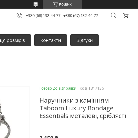
Кошик
+380 (68) 132-44-77
+380 (67) 132-44-77
ця розмірів
Контакти
Відгуки
Готово до відправки
Код:
TB17136
Наручники з камінням
Taboom Luxury Bondage
Essentials металеві, сріблясті
3 150 ₴