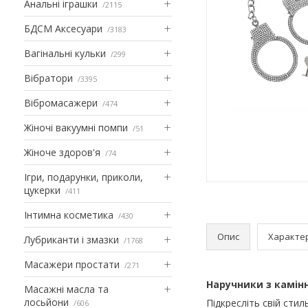
Анальні іграшки
2115
БДСМ Аксесуари
3183
Вагінальні кульки
299
Вібратори
3395
Вібромасажери
474
Жіночі вакуумні помпи
51
Жіноче здоров'я
74
Ігри, подарунки, приколи,
цукерки
411
Інтимна косметика
430
Опис
Характе
Лубриканти і змазки
1768
Масажери простати
271
Наручники з камінн
Масажні масла та
лосьйони
Підкресліть свій сти
606