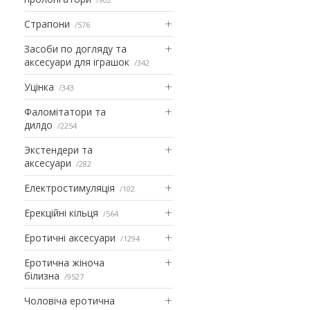
Страпони
576
Засоби по догляду та
аксесуари для іграшок
342
Уцінка
343
Фаломітатори та
дилдо
2254
Экстендери та
аксесуари
282
Електростимуляція
102
Ерекційні кільця
564
Еротичні аксесуари
1294
Еротична жіноча
білизна
9527
Чоловіча еротична