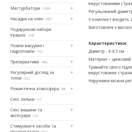
інкрустованими стра
Мастурбатори
1439
Регульований діаметр 
Насадки на член
У комплект входять 2
387
Виготовлені з високоя
Подарункові набори
іграшок
140
Характеристики:
Помпи вакуумні і
гидропомпи
Діаметр - 6-6.5 см
191
Матеріал – цинковий
Презервативи
586
Тримайте свого підл
Регулярний догляд за
інкрустованих страза
тілом
202
Наручники можна рег
Романтична атмосфера
88
Секс ляльки
77
Секс машини та
аксесуари
151
Стимулюючі засоби та
пролонгатори
902