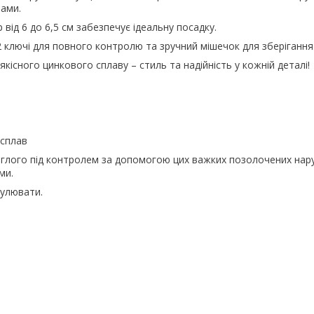
зами.
від 6 до 6,5 см забезпечує ідеальну посадку.
 ключі для повного контролю та зручний мішечок для зберігання
кісного цинкового сплаву – стиль та надійність у кожній деталі!
 сплав
еглого під контролем за допомогою цих важких позолочених нару
ми.
улювати.