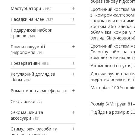
образ і знову підкор
Мастурбатори
1439
Еротичний костюм мед
з коміром-халтером
Насадки на член
387
залишатися вільними.
костюм або злегка о
Подарункові набори
облямівка коміра у 
іграшок
140
вигляд. Біло-червони
Еротичний костюм мед
Помпи вакуумні і
Геловіну або на к
гидропомпи
191
комплекту не входять
Презервативи
586
У комплекті є: сукня,
Догляд: ручне прання
Регулярний догляд за
акуратно розвісьте її
тілом
202
Матеріал: 100 % поліе
Романтична атмосфера
88
Секс ляльки
77
Розмір S/M: груди 81–
Підійде на розміри: E
Секс машини та
аксесуари
151
Стимулюючі засоби та
пролонгатори
902