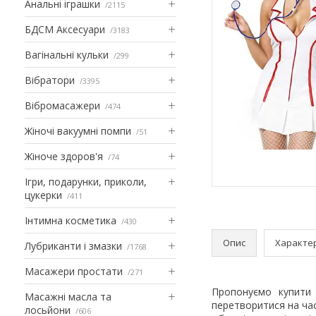
Анальні іграшки
2115
БДСМ Аксесуари
3183
Вагінальні кульки
299
Вібратори
3395
Вібромасажери
474
Жіночі вакуумні помпи
51
Жіноче здоров'я
74
Ігри, подарунки, приколи,
цукерки
411
Інтимна косметика
430
Опис
Характе
Лубриканти і змазки
1768
Масажери простати
271
Пропонуємо купити
Масажні масла та
перетворитися на час
лосьйони
606