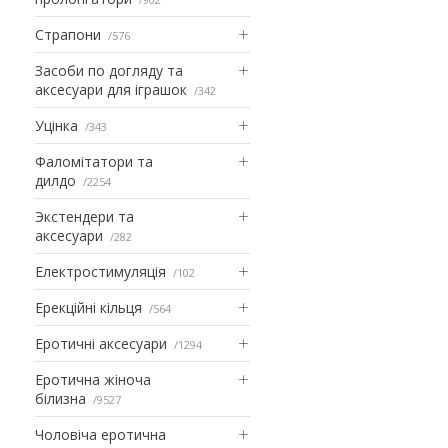
Страпони
576
Засоби по догляду та
аксесуари для іграшок
342
Уцінка
343
Фаломітатори та
дилдо
2254
Экстендери та
аксесуари
282
Електростимуляція
102
Ерекційні кільця
564
Еротичні аксесуари
1294
Еротична жіноча
білизна
9527
Чоловіча еротична