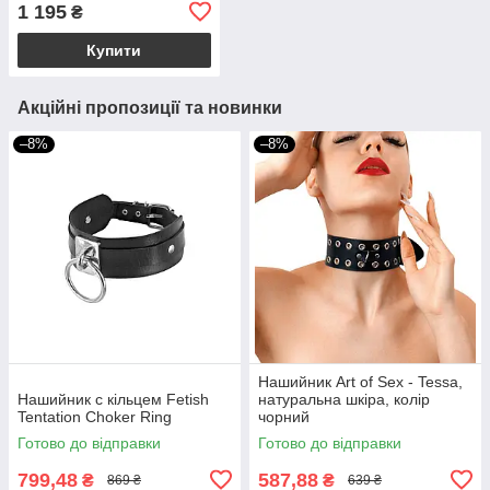
1 195
₴
Купити
Акційні пропозиції та новинки
–8%
–8%
Нашийник Art of Sex - Tessa,
Нашийник c кільцем Fetish
натуральна шкіра, колір
Tentation Choker Ring
чорний
Готово до відправки
Готово до відправки
799,48
587,88
₴
₴
869 ₴
639 ₴