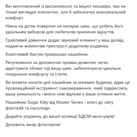
Він виготовлений із високоякісної та міцної екошкіри, яка не
тільки виглядає елегантно, але й забезпечує максимальний
комфорт.
Ніжна на дотик поверхня не натирає шию, що робить його
ідеальним вибором для любителів приємних відчуттів.
Грайливий дзвіночок додає звуковий елемент у ваш досвід,
надаючи моментам пристрасті додаткову родзинку.
Кокетливий бантик прикрашає нашийник.
Регулювання за допомогою пряжки дозволяє легко
адаптувати обхват під вашу шию, забезпечуючи ідеальне
поєднання комфорту та стилю.
Ви можете носити цей нашийник за межами будинку, адже це
провокаційний інструмент самовираження, який підкреслить
вашу унікальність і внесе нові відтінки у ваше інтимне життя.
Нашийник Sugar Kitty від Master Series - ключ до світу
фантазій та насолоди.
Додайте родзинку до вашої колекції БДСМ-аксесуарів!
Доповніть вечір флоггером!