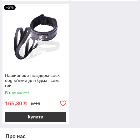
–5%
Нашийник з повідцем Lock
dog м'який для бдсм і секс
гри
В наявності
165,30
₴
174 ₴
Купити
Про нас