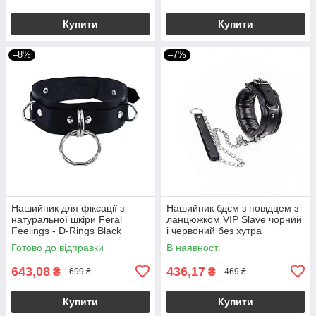
Купити
Купити
–8%
–7%
Нашийник для фіксації з
Нашийник бдсм з повідцем з
натуральної шкіри Feral
ланцюжком VIP Slave чорний
Feelings - D-Rings Black
і червоний без хутра
Готово до відправки
В наявності
643,08
436,17
₴
₴
699 ₴
469 ₴
Купити
Купити