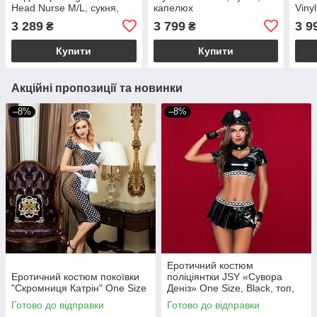
Head Nurse M/L, сукня,
капелюх
Viny
аксесуар на голову,
сукн
3 289
3 799
3 9
₴
₴
стетоскоп
Купити
Купити
Акційні пропозиції та новинки
–8%
–8%
Еротичний костюм
Еротичний костюм покоївки
поліціянтки JSY «Сувора
"Скромниця Катрін" One Size
Деніз» One Size, Black, топ,
спідниця, рукавички, кашкет
Готово до відправки
Готово до відправки