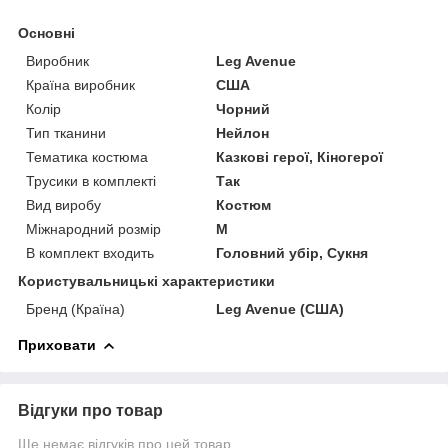
Основні
Виробник
Leg Avenue
Країна виробник
США
Колір
Чорний
Тип тканини
Нейлон
Тематика костюма
Казкові герої, Кіногерої
Трусики в комплекті
Так
Вид виробу
Костюм
Міжнародний розмір
M
В комплект входить
Головний убір, Сукня
Користувальницькі характеристики
Бренд (Країна)
Leg Avenue (США)
Приховати
Відгуки про товар
Ще немає відгуків про цей товар