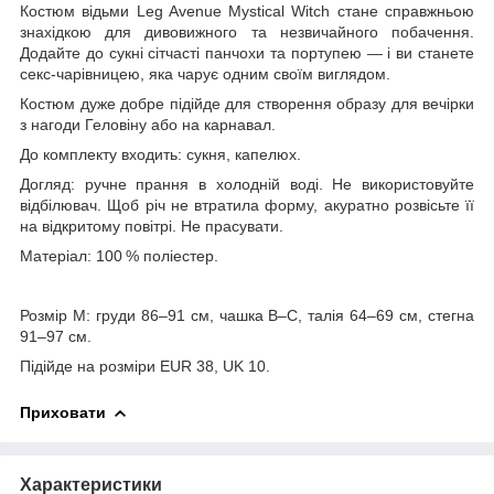
Костюм відьми Leg Avenue Mystical Witch стане справжньою
знахідкою для дивовижного та незвичайного побачення.
Додайте до сукні сітчасті панчохи та портупею — і ви станете
секс-чарівницею, яка чарує одним своїм виглядом.
Костюм дуже добре підійде для створення образу для вечірки
з нагоди Геловіну або на карнавал.
До комплекту входить: сукня, капелюх.
Догляд: ручне прання в холодній воді. Не використовуйте
відбілювач. Щоб річ не втратила форму, акуратно розвісьте її
на відкритому повітрі. Не прасувати.
Матеріал: 100 % поліестер.
Розмір M: груди 86–91 см, чашка В–С, талія 64–69 см, стегна
91–97 см.
Підійде на розміри EUR 38, UK 10.
Приховати
Характеристики