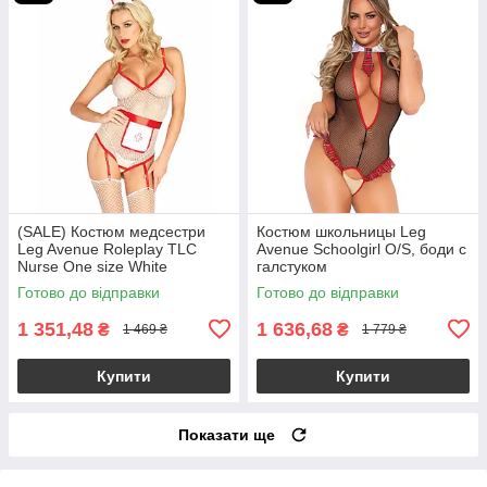
(SALE) Костюм медсестри
Костюм школьницы Leg
Leg Avenue Roleplay TLC
Avenue Schoolgirl O/S, боди с
Nurse One size White
галстуком
Готово до відправки
Готово до відправки
1 351,48
1 636,68
₴
₴
1 469 ₴
1 779 ₴
Купити
Купити
Показати ще