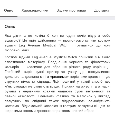
Опис
Характеристики
Відгуки про товар
Доставка
Опис
Яка дівчина не хотіла б хоч на один вечір відчути себе
відьмою? Ця мрія здійсненна — пропонуємо купити костюм
відьми Leg Avenue Mystical Witch і готуватися до ночі
любовної магії.
Костюм відьми Leg Avenue Mystical Witch пошитий з м’якого
еластичного матеріалу. Поєднання чорного та фіолетових
кольорів — класичне для вбрання різного роду чарівниць.
Глибокий виріз сукні привертає увагу до спокусливого
декольте, а довжина міні
з «рваними»
нерівними краями — до
струнких ніжок та сідниць. Ліф пошитий у такий спосіб, що
м’які складки не сковують груди. Пряжки на животі та атласні
рукави з нерівними краями надають сукні вінтажності та
певної казковості. Елементи фатину та малюнок у вигляді
павутинки по спідниці також підкреслюють самобутність
костюма. Відьомський капелюх із гострим загнутим кінцем та
широкими полями доповнює приголомшливий образ.