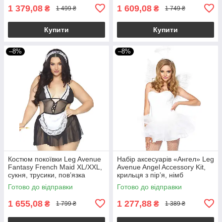
1 379,08
1 609,08
₴
₴
1 499 ₴
1 749 ₴
Купити
Купити
–8%
–8%
Костюм покоївки Leg Avenue
Набір аксесуарів «Ангел» Leg
Fantasy French Maid XL/XXL,
Avenue Angel Accessory Kit,
сукня, трусики, пов’язка
крильця з пір’я, німб
Готово до відправки
Готово до відправки
1 655,08
1 277,88
₴
₴
1 799 ₴
1 389 ₴