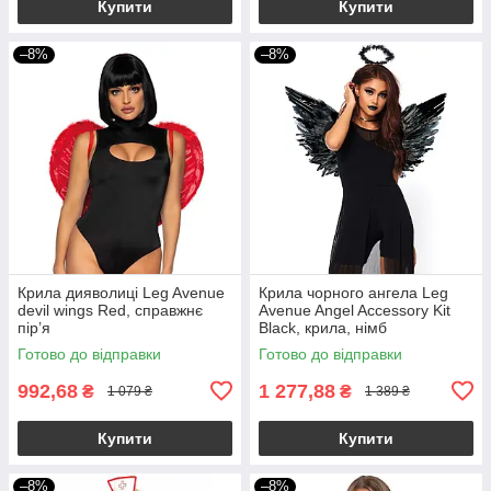
Купити
Купити
–8%
–8%
Крила дияволиці Leg Avenue
Крила чорного ангела Leg
devil wings Red, справжнє
Avenue Angel Accessory Kit
пір’я
Black, крила, німб
Готово до відправки
Готово до відправки
992,68
1 277,88
₴
₴
1 079 ₴
1 389 ₴
Купити
Купити
–8%
–8%