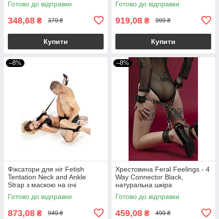
Готово до відправки
Готово до відправки
348,68
919,08
₴
₴
379 ₴
999 ₴
Купити
Купити
–8%
–8%
Фіксатори для ніг Fetish
Хрестовина Feral Feelings - 4
Tentation Neck and Ankle
Way Connector Black,
Strap з маскою на очі
натуральна шкіра
Готово до відправки
Готово до відправки
873,08
459,08
₴
₴
949 ₴
499 ₴