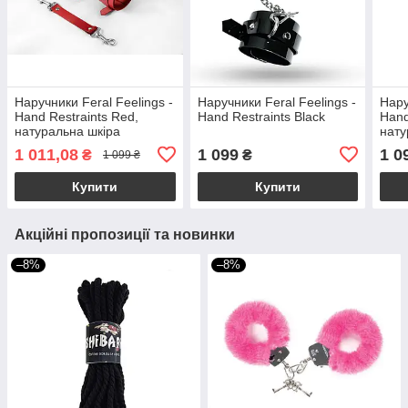
Наручники Feral Feelings -
Наручники Feral Feelings -
Нару
Hand Restraints Red,
Hand Restraints Black
Hand
натуральна шкіра
нату
1 011,08
1 099
1 0
₴
₴
1 099 ₴
Купити
Купити
Акційні пропозиції та новинки
–8%
–8%