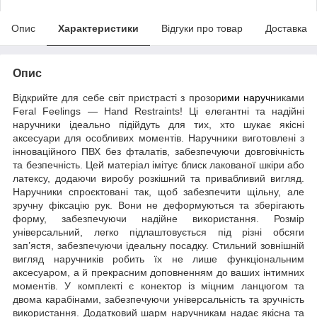
Опис
Характеристики
Відгуки про товар
Доставка
Опис
Відкрийте для себе світ пристрасті з прозор
ими наручн
иками
Feral Feelings — Hand Restraints! Ці елегантні та надійні
наручники ідеально підійдуть для тих, хто шукає якісні
аксесуари для особливих моментів. Наручники виготовлені з
інноваційного ПВХ без фталатів, забезпечуючи довговічність
та безпечність. Цей матеріал імітує блиск лакованої шкіри або
латексу, додаючи виробу розкішний та привабливий вигляд.
Наручники спроєктовані так, щоб забезпечити щільну, але
зручну фіксацію рук. Вони не деформуються та зберігають
форму, забезпечуючи надійне використання. Розмір
універсальний, легко підлаштовується під різні обсяги
зап’ястя, забезпечуючи ідеальну посадку. Стильний зовнішній
вигляд наручників робить їх не лише функціональним
аксесуаром, а й прекрасним доповненням до ваших інтимних
моментів. У комплекті є конектор із міцним ланцюгом та
двома карабінами, забезпечуючи універсальність та зручність
використання. Додатковий шарм наручникам надає якісна та