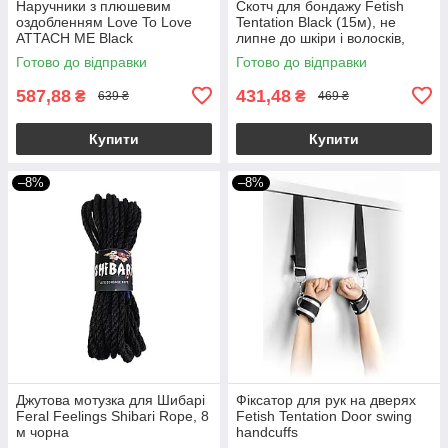
Наручники з плюшевим
Скотч для бондажу Fetish
оздобленням Love To Love
Tentation Black (15м), не
ATTACH ME Black
липне до шкіри і волосків,
тільки сам до себе
Готово до відправки
Готово до відправки
587,88
431,48
₴
₴
639 ₴
469 ₴
Купити
Купити
–8%
–8%
Джутова мотузка для Шибарі
Фіксатор для рук на дверях
Feral Feelings Shibari Rope, 8
Fetish Tentation Door swing
м чорна
handcuffs