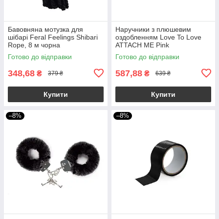
Бавовняна мотузка для
Наручники з плюшевим
шібарі Feral Feelings Shibari
оздобленням Love To Love
Rope, 8 м чорна
ATTACH ME Pink
Готово до відправки
Готово до відправки
348,68
587,88
₴
₴
379 ₴
639 ₴
Купити
Купити
–8%
–8%