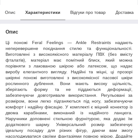
Опис
Характеристики
Відгуки про товар
Доставка
Опис
Ці поножі Feral Feelings — Ankle Restraints надають
неперевершене поєднання стилю та функціональності.
Виготовлені з високоякісного матеріалу ПВХ (без вмісту
фталатів), матеріал має помітний блиск, який можна
порівняти з лакованою шкірою або латексом, що надає
виробу елегантного вигляду. Надійні та міцні, ці прозорі
шкіряні поножі виготовлені з високоякісної пасової шкіри
рослинного дублення. Вони мають високу щільність,
зберігають форму та не піддаються деформації,
забезпечуючи довготривале використання. Регульовані за
розміром, вони легко підганяються під ногу, забезпечуючи
комфорт і надійну фіксацію. У комплекті є міцний конектор із
двома карабінами, виконаний із надійного ланцюга.
Наручники доповнені стильною фурнітурою, яка додає їм
додаткового шарму. Універсальний розмір забезпечує
ідеальну посадку для різних фігур, даючи вам змогу
насолоджуватися своїми фантазіями повною мірою. Додайте