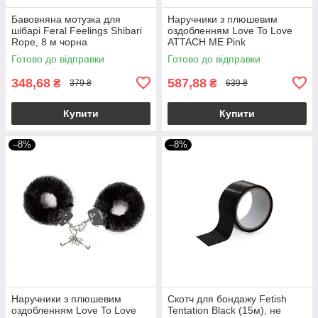
Бавовняна мотузка для
Наручники з плюшевим
шібарі Feral Feelings Shibari
оздобленням Love To Love
Rope, 8 м чорна
ATTACH ME Pink
Готово до відправки
Готово до відправки
348,68
587,88
₴
₴
379 ₴
639 ₴
Купити
Купити
–8%
–8%
Наручники з плюшевим
Скотч для бондажу Fetish
оздобленням Love To Love
Tentation Black (15м), не