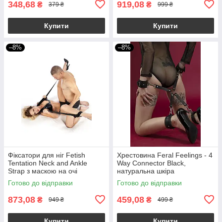
348,68
919,08
₴
₴
379 ₴
999 ₴
Купити
Купити
–8%
–8%
Фіксатори для ніг Fetish
Хрестовина Feral Feelings - 4
Tentation Neck and Ankle
Way Connector Black,
Strap з маскою на очі
натуральна шкіра
Готово до відправки
Готово до відправки
873,08
459,08
₴
₴
949 ₴
499 ₴
Купити
Купити