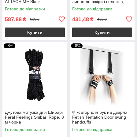
ATTACH ME Black
липне до шкіри і волосків,
тільки сам до себе
Готово до відправки
Готово до відправки
587,88
431,48
₴
₴
639 ₴
469 ₴
Купити
Купити
–8%
–8%
Джутова мотузка для Шибарі
Фіксатор для рук на дверях
Feral Feelings Shibari Rope, 8
Fetish Tentation Door swing
м чорна
handcuffs
Готово до відправки
Готово до відправки