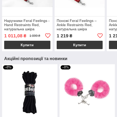
Наручники Feral Feelings -
Поножі Feral Feelings –
Поно
Hand Restraints Red,
Ankle Restraints Red,
Ankl
натуральна шкіра
натуральна шкіра
нату
1 011,08
1 219
1 2
₴
₴
1 099 ₴
Купити
Купити
Акційні пропозиції та новинки
–8%
–8%