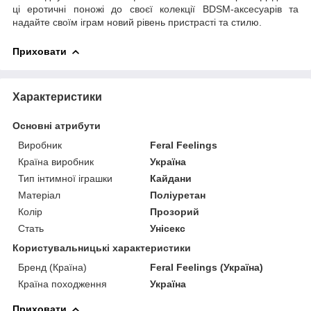
ці еротичні поножі до своєї колекції BDSM-аксесуарів та
надайте своїм іграм новий рівень пристрасті та стилю.
Приховати
Характеристики
Основні атрибути
Виробник
Feral Feelings
Країна виробник
Україна
Тип інтимної іграшки
Кайдани
Матеріал
Поліуретан
Колір
Прозорий
Стать
Унісекс
Користувальницькі характеристики
Бренд (Країна)
Feral Feelings (Україна)
Країна походження
Україна
Приховати