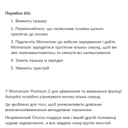
Порядок дій:
Вимкніть іграшку.
Переконайтеся, що силіконова головка щільно
прилягає до носика.
Підключіть Womanizer до кабелю заряджання і дайте
Womanizer зарядитися протягом кількох секунд, щоб він
зміг перезавантажитись та скинути всі налаштування.
Зніміть іграшку із зарядки.
Увімкніть пристрій.
У Womanizer Premium 2 для увімкнення та вимкнення функції
Autopilot потрібно утримувати кнопку кілька секунд.
Це зроблено для того, щоб унеможливити довільне
включення/вимкнення випадковим торканням.
Незрівнянний Chorus подарує вам і вашій другій половинці
чудове задоволення, а все завдяки низці крутих якостей.