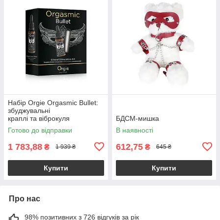
Набір Orgie Orgasmic Bullet:
збуджувальні
краплі та віброкуля
БДСМ-мишка
Готово до відправки
В наявності
1 783,88
612,75
₴
₴
1 939 ₴
645 ₴
Купити
Купити
Про нас
98% позитивних з 726 відгуків за рік