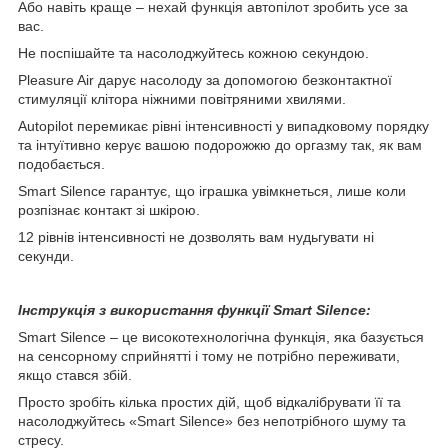
Або навіть краще – нехай функція автопілот зробить усе за
вас.
Не поспішайте та насолоджуйтесь кожною секундою.
Pleasure Air дарує насолоду за допомогою безконтактної
стимуляції клітора ніжними повітряними хвилями.
Autopilot перемикає рівні інтенсивності у випадковому порядку
та інтуїтивно керує вашою подорожжю до оргазму так, як вам
подобається.
Smart Silence гарантує, що іграшка увімкнеться, лише коли
розпізнає контакт зі шкірою.
12 рівнів інтенсивності не дозволять вам нудьгувати ні
секунди.
Інструкція з використання функції Smart Silence:
Smart Silence – це високотехнологічна функція, яка базується
на сенсорному сприйнятті і тому не потрібно переживати,
якщо стався збій.
Просто зробіть кілька простих дій, щоб відкалібрувати її та
насолоджуйтесь «Smart Silence» без непотрібного шуму та
стресу.