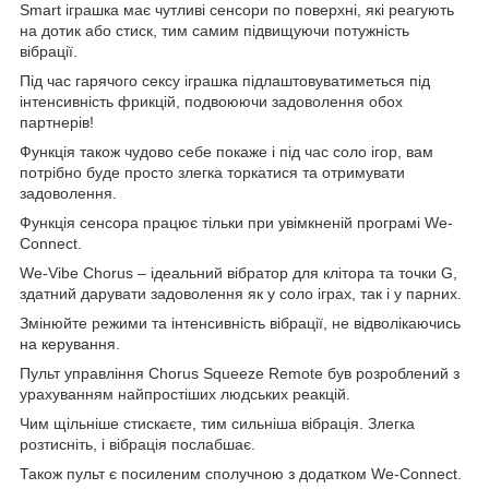
Smart іграшка має чутливі сенсори по поверхні, які реагують
на дотик або стиск, тим самим підвищуючи потужність
вібрації.
Під час гарячого сексу іграшка підлаштовуватиметься під
інтенсивність фрикцій, подвоюючи задоволення обох
партнерів!
Функція також чудово себе покаже і під час соло ігор, вам
потрібно буде просто злегка торкатися та отримувати
задоволення.
Функція сенсора працює тільки при увімкненій програмі We-
Connect.
We-Vibe Chorus – ідеальний вібратор для клітора та точки G,
здатний дарувати задоволення як у соло іграх, так і у парних.
Змінюйте режими та інтенсивність вібрації, не відволікаючись
на керування.
Пульт управління Chorus Squeeze Remote був розроблений з
урахуванням найпростіших людських реакцій.
Чим щільніше стискаєте, тим сильніша вібрація. Злегка
розтисніть, і вібрація послабшає.
Також пульт є посиленим сполучною з додатком We-Connect.