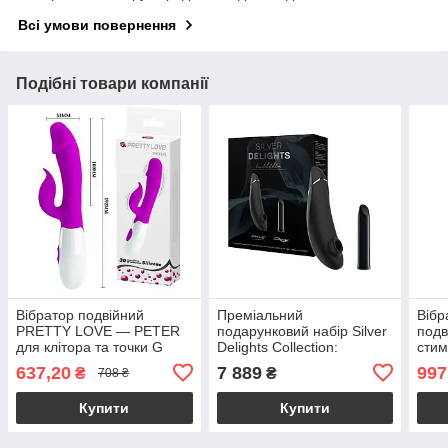
Всі умови повернення
Подібні товари компанії
Вібратор подвійний
Преміальний
Вібр
PRETTY LOVE — PETER
подарунковий набір Silver
под
для клітора та точки G
Delights Collection:
стим
вагінальний
Womanizer Premium та
G дл
637,20
7 889
997
₴
₴
708 ₴
We-Vibe Tango
Купити
Купити