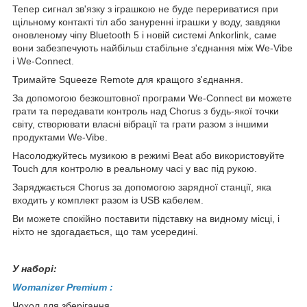
Тепер сигнал зв'язку з іграшкою не буде перериватися при
щільному контакті тіл або зануренні іграшки у воду, завдяки
оновленому чіпу Bluetooth 5 і новій системі Ankorlink, саме
вони забезпечують найбільш стабільне з'єднання між We-Vibe
і We-Connect.
Тримайте Squeeze Remote для кращого з'єднання.
За допомогою безкоштовної програми We-Connect ви можете
грати та передавати контроль над Chorus з будь-якої точки
світу, створювати власні вібрації та грати разом з іншими
продуктами We-Vibe.
Насолоджуйтесь музикою в режимі Beat або використовуйте
Touch для контролю в реальному часі у вас під рукою.
Заряджається Chorus за допомогою зарядної станції, яка
входить у комплект разом із USB кабелем.
Ви можете спокійно поставити підставку на видному місці, і
ніхто не здогадається, що там усередині.
У наборі:
Womanizer Premium :
Чохол для зберігання