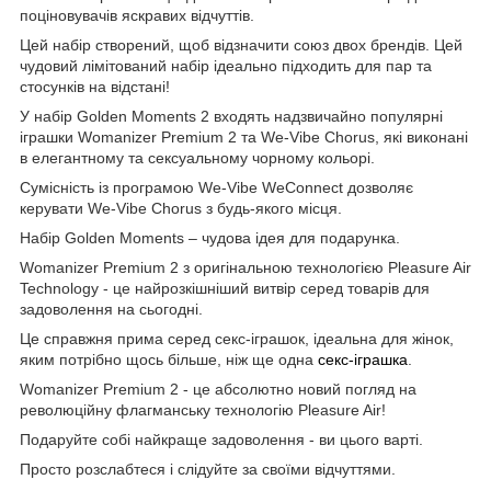
поціновувачів яскравих відчуттів.
Цей набір створений, щоб відзначити союз двох брендів. Цей
чудовий лімітований набір ідеально підходить для пар та
стосунків на відстані!
У набір Golden Moments 2 входять надзвичайно популярні
іграшки Womanizer Premium 2 та We-Vibe Chorus, які виконані
в елегантному та сексуальному чорному кольорі.
Сумісність із програмою We-Vibe WeConnect дозволяє
керувати We-Vibe Chorus з будь-якого місця.
Набір Golden Moments – чудова ідея для подарунка.
Womanizer Premium 2 з оригінальною технологією Pleasure Air
Technology - це найрозкішніший витвір серед товарів для
задоволення на сьогодні.
Це справжня прима серед секс-іграшок, ідеальна для жінок,
яким потрібно щось більше, ніж ще одна
секс-іграшка
.
Womanizer Premium 2 - це абсолютно новий погляд на
революційну флагманську технологію Pleasure Air!
Подаруйте собі найкраще задоволення - ви цього варті.
Просто розслабтеся і слідуйте за своїми відчуттями.