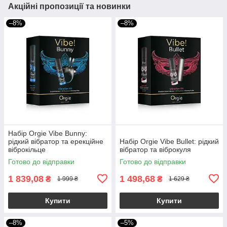
Акційні пропозиції та новинки
–8%
–8%
Набір Orgie Vibe Bunny:
рідкий вібратор та ерекційне
Набір Orgie Vibe Bullet: рідкий
віброкільце
вібратор та віброкуля
Готово до відправки
Готово до відправки
1 839,08
1 498,68
₴
₴
1 999 ₴
1 629 ₴
Купити
Купити
–8%
–5%