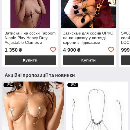
Затискачі на соски Taboom
Затискачі для сосків UPKO
SX08
Nipple Play Heavy Duty
на ланцюжку у вигляді
соск
Adjustable Clamps з
корони з підвісками
LOCK
чорним ланцюжком
with
1 350
4 900
999
₴
₴
золо
Купити
Купити
Акційні пропозиції та новинки
–8%
–8%