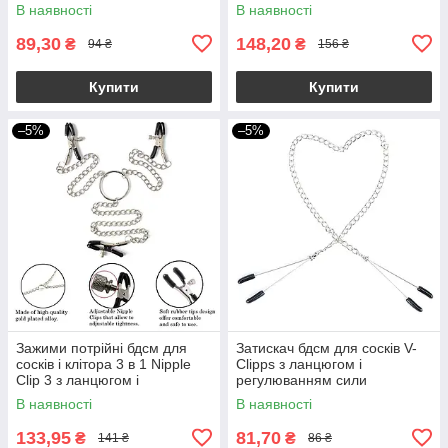
В наявності
В наявності
89,30
148,20
₴
₴
94 ₴
156 ₴
Купити
Купити
–5%
–5%
Зажими потрійні бдсм для
Затискач бдсм для сосків V-
сосків і клітора 3 в 1 Nipple
Clipps з ланцюгом і
Clip 3 з ланцюгом і
регулюванням сили
регулюванням
зтискання
В наявності
В наявності
133,95
81,70
₴
₴
141 ₴
86 ₴