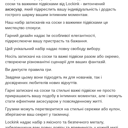
соски та важкими підвісками від Lockink - витончений
аксесуар
, який підкреслить вашу індивідуальність і додасть
гострого шарму вашим інтимним моментам.
Наш набір затискачів на соски з важкими підвісками це
мистецтво спокуси.
Гарний дизайн надає їм особливої елегантності,
підкреслюючи вашу пристрасть та бажання.
Цей унікальний набір надає повну свободу вибору.
Носіть затискачі на соски та важкі підвіски разом або окремо,
створюючи різноманітні сценарії для ваших фантазій.
Ви диктуєте правила гри.
Завдяки цьому вони підходять як для новачків, так і
досвідчених любителів нових відчуттів.
Гарні затискачі на соски та стильні важкі підвіски не просто
прикрашають вашу подобу в інтимних моментах, але і можуть
стати ефектним аксесуаром у повсякденному житті.
Грузики можуть перетворитися на стильні сережки або кулон,
зберігаючи ваш секрет у таємниці.
Lockink надає набір з якісного та безпечного металу,
забезпечуючи вам повну довіру та впевненість у кожній миті.