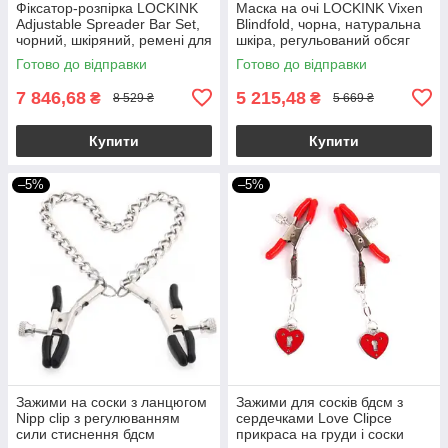
Фіксатор-розпірка LOCKINK
Маска на очі LOCKINK Vixen
Adjustable Spreader Bar Set,
Blindfold, чорна, натуральна
чорний, шкіряний, ремені для
шкіра, регульований обсяг
шиї, рук/ніг
Готово до відправки
Готово до відправки
7 846,68
5 215,48
₴
₴
8 529 ₴
5 669 ₴
Купити
Купити
–5%
–5%
Зажими на соски з ланцюгом
Зажими для сосків бдсм з
Nipp clip з регулюванням
сердечками Love Clipce
сили стиснення бдсм
прикраса на груди і соски