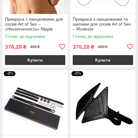
Прикраса з ланцюжками для
Прикраса з ланцюжками та
сосків Art of Sex –
шипами для сосків Art of Sex
«Нескінченність» Nipple
– Modesta
Jewerlry Infinity
Готово до відправки
Готово до відправки
376,28
376,28
₴
₴
409 ₴
409 ₴
Купити
Купити
–8%
–8%