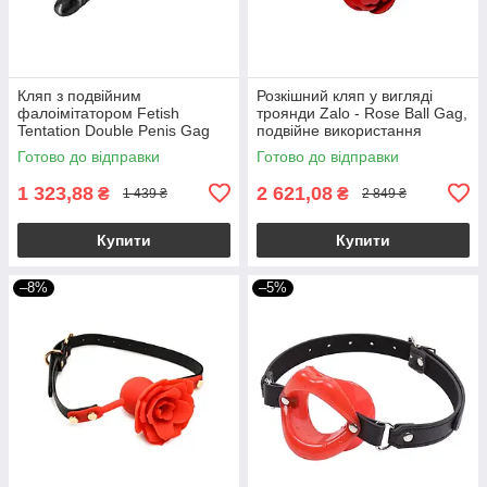
Кляп з подвійним
Розкішний кляп у вигляді
фалоімітатором Fetish
троянди Zalo - Rose Ball Gag,
Tentation Double Penis Gag
подвійне використання
Готово до відправки
Готово до відправки
1 323,88
2 621,08
₴
₴
1 439 ₴
2 849 ₴
Купити
Купити
–8%
–5%