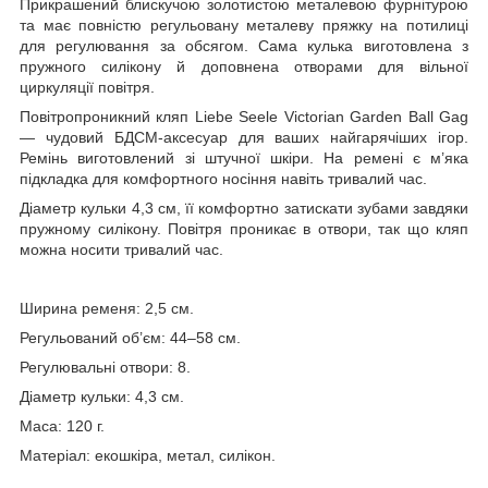
Прикрашений блискучою золотистою металевою фурнітурою
та має повністю регульовану металеву пряжку на потилиці
для регулювання за обсягом. Сама кулька виготовлена ​​з
пружного силікону й доповнена отворами для вільної
циркуляції повітря.
Повітропроникний кляп Liebe Seele Victorian Garden Ball Gag
— чудовий БДСМ-аксесуар для ваших найгарячіших ігор.
Ремінь виготовлений зі штучної шкіри. На ремені є м’яка
підкладка для комфортного носіння навіть тривалий час.
Діаметр кульки 4,3 см, її комфортно затискати зубами завдяки
пружному силікону. Повітря проникає в отвори, так що кляп
можна носити тривалий час.
Ширина ременя: 2,5 см.
Регульований об’єм: 44–58 см.
Регулювальні отвори: 8.
Діаметр кульки: 4,3 см.
Маса: 120 г.
Матеріал: екошкіра, метал, силікон.