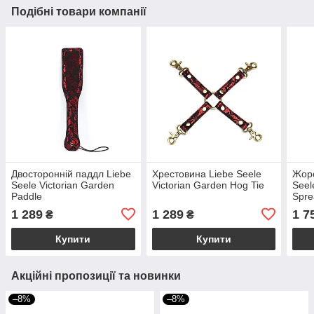
Подібні товари компанії
Двосторонній паддл Liebe
Хрестовина Liebe Seele
Жорс
Seele Victorian Garden
Victorian Garden Hog ​​Tie
Seel
Paddle
Spre
1 289
1 289
1 7
₴
₴
Купити
Купити
Акційні пропозиції та новинки
–8%
–8%