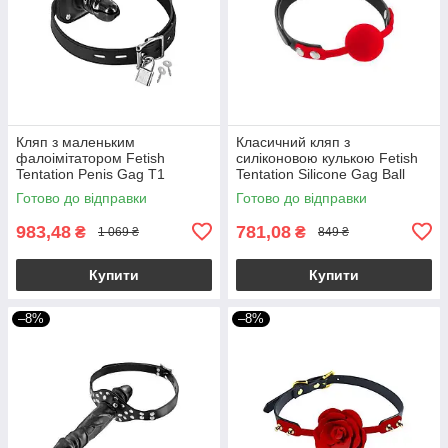
Кляп з маленьким
Класичний кляп з
фалоімітатором Fetish
силіконовою кулькою Fetish
Tentation Penis Gag T1
Tentation Silicone Gag Ball
Готово до відправки
Готово до відправки
983,48
781,08
₴
₴
1 069 ₴
849 ₴
Купити
Купити
–8%
–8%